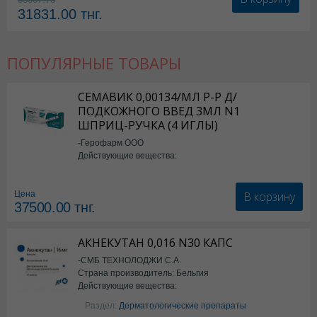
31831.00
тнг.
ПОПУЛЯРНЫЕ ТОВАРЫ
СЕМАВИК 0,00134/МЛ Р-Р Д/
ПОДКОЖНОГО ВВЕД 3МЛ N1
ШПРИЦ-РУЧКА (4 ИГЛЫ)
-Герофарм ООО
Действующие вещества:
Семаглутид
В корзину
Цена
37500.00
тнг.
АКНЕКУТАН 0,016 N30 КАПС
-СМБ ТЕХНОЛОДЖИ С.А.
Страна производитель: Бельгия
Действующие вещества:
Изотретиноин
Раздел:
Дерматологические препараты