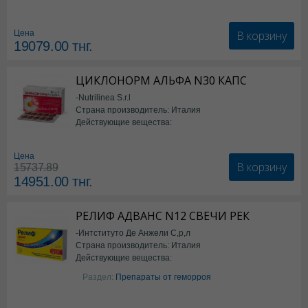
В корзину
Цена
19079.00
тнг.
ЦИКЛОНОРМ АЛЬФА N30 КАПС
-Nutrilinea S.r.l
Страна производитель: Италия
Действующие вещества:
*БАД
Цена
В корзину
15737.89
14951.00
тнг.
РЕЛИФ АДВАНС N12 СВЕЧИ РЕК
-Интституто Де Анжели С,р,л
Страна производитель: Италия
Действующие вещества:
Бензокаин
Раздел:
Препараты от геморроя