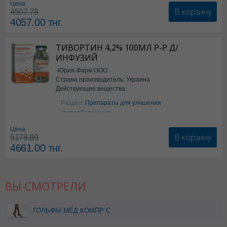
Цена
В корзину
4507.78
4057.00
тнг.
ТИВОРТИН 4,2% 100МЛ Р-Р Д/
ИНФУЗИЙ
-Юрия-Фарм ООО
Страна производитель: Украина
Действующие вещества:
Аргинин
Раздел:
Препараты для улчшения
кровообращения
Цена
В корзину
5178.89
4661.00
тнг.
ВЫ СМОТРЕЛИ
ГОЛЬФЫ МЕД КОМПР С
МЫСКОМ И ПЯТКОЙ