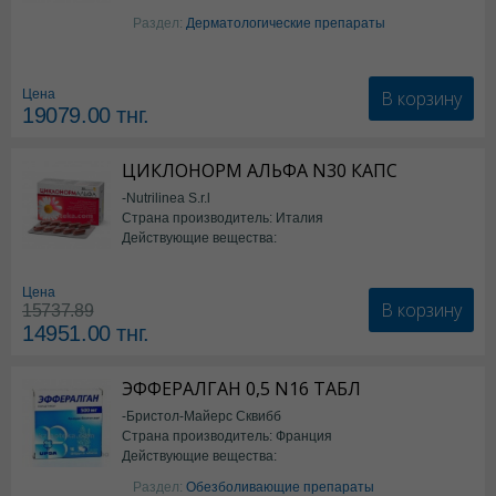
Изотретиноин
Раздел:
Дерматологические препараты
В корзину
Цена
19079.00
тнг.
ЦИКЛОНОРМ АЛЬФА N30 КАПС
-Nutrilinea S.r.l
Страна производитель: Италия
Действующие вещества:
*БАД
Цена
В корзину
15737.89
14951.00
тнг.
ЭФФЕРАЛГАН 0,5 N16 ТАБЛ
-Бристол-Майерс Сквибб
Страна производитель: Франция
Действующие вещества:
Парацетамол
Раздел:
Обезболивающие препараты