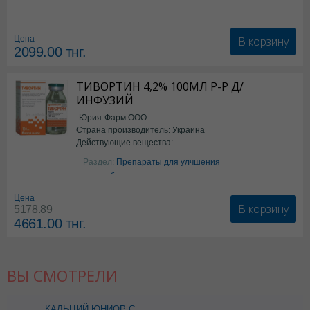
В корзину
Цена
2099.00
тнг.
ТИВОРТИН 4,2% 100МЛ Р-Р Д/
ИНФУЗИЙ
-Юрия-Фарм ООО
Страна производитель: Украина
Действующие вещества:
Аргинин
Раздел:
Препараты для улчшения
кровообращения
Цена
В корзину
5178.89
4661.00
тнг.
ВЫ СМОТРЕЛИ
КАЛЬЦИЙ ЮНИОР С