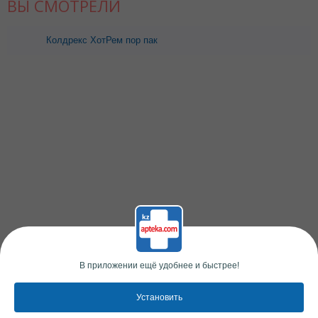
ВЫ СМОТРЕЛИ
Колдрекс ХотРем пор пак
№5 (вит С+ лимон) Акция
В приложении ещё удобнее и быстрее!
Установить