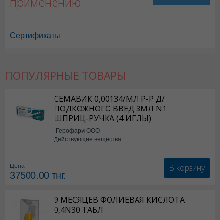
применению
Сертификаты
ПОПУЛЯРНЫЕ ТОВАРЫ
Колдрекс Хотрем в Астане
,
Колдрекс Хотрем в Уральске
,
Колдрекс 
Колдрекс Хотрем в Усть-Каменогорске
,
Колдрекс Хотрем в Шымкент
СЕМАВИК 0,00134/МЛ Р-Р Д/
ПОДКОЖНОГО ВВЕД 3МЛ N1
ШПРИЦ-РУЧКА (4 ИГЛЫ)
-Герофарм ООО
Действующие вещества:
Семаглутид
В корзину
Цена
37500.00
тнг.
9 МЕСЯЦЕВ ФОЛИЕВАЯ КИСЛОТА
0,4N30 ТАБЛ