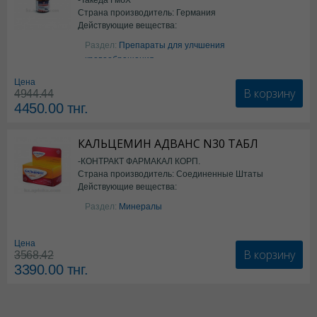
Страна производитель: Германия
Действующие вещества:
ацетилсалициловая кислота
Раздел:
Препараты для улчшения
кровообращения
Цена
В корзину
4944.44
4450.00
тнг.
КАЛЬЦЕМИН АДВАНС N30 ТАБЛ
-КОНТРАКТ ФАРМАКАЛ КОРП.
Страна производитель: Соединенные Штаты
Действующие вещества:
Америки
Колекальциферол+Кальция
Раздел:
Минералы
карбонат
Цена
В корзину
3568.42
3390.00
тнг.