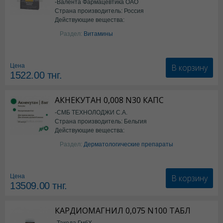
-Валента Фармацевтика ОАО
Страна производитель: Россия
Действующие вещества:
фолиевая кислота
Раздел:
Витамины
В корзину
Цена
1522.00
тнг.
АКНЕКУТАН 0,008 N30 КАПС
-СМБ ТЕХНОЛОДЖИ С.А.
Страна производитель: Бельгия
Действующие вещества:
Изотретиноин
Раздел:
Дерматологические препараты
В корзину
Цена
13509.00
тнг.
КАРДИОМАГНИЛ 0,075 N100 ТАБЛ
-Такеда ГмбХ