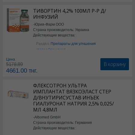
ТИВОРТИН 4,2% 100МЛ Р-Р Д/
ИНФУЗИЙ
-Юрия-Фарм ООО
Страна производитель: Украина
Действующие вещества:
Аргинин
Раздел:
Препараты для улчшения
кровообращения
Цена
В корзину
5178.89
4661.00
тнг.
ФЛЕКСОТРОН УЛЬТРА
ИМПЛАНТАТ ВЯЗКОЭЛАСТ СТЕР
Д/ВНУТИРИСУСТАВ ИНЪЕК
ГИАЛУРОНАТ НАТРИЯ 2,5% 0,025/
МЛ 4,8МЛ
-Albomed GmbH
Страна производитель: Германия
Действующие вещества:
*мед.изделия