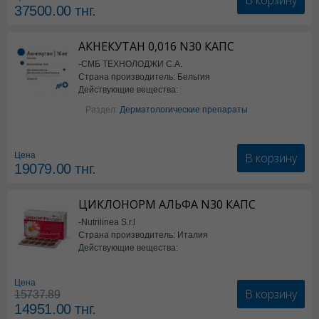
37500.00
тнг.
АКНЕКУТАН 0,016 N30 КАПС
-СМБ ТЕХНОЛОДЖИ С.А.
Страна производитель: Бельгия
Действующие вещества:
Изотретиноин
Раздел:
Дерматологические препараты
В корзину
Цена
19079.00
тнг.
ЦИКЛОНОРМ АЛЬФА N30 КАПС
-Nutrilinea S.r.l
Страна производитель: Италия
Действующие вещества:
*БАД
Цена
В корзину
15737.89
14951.00
тнг.