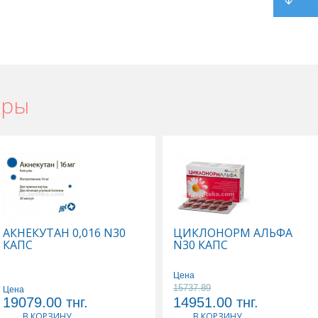
ары
АКНЕКУТАН 0,016 N30
ЦИКЛОНОРМ АЛЬФА
КАПС
N30 КАПС
Цена
15737.89
Цена
19079.00
тнг.
14951.00
тнг.
В КОРЗИНУ
В КОРЗИНУ