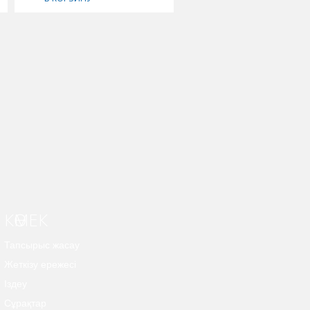
КӨМЕК
Тапсырыс жасау
Жеткізу ережесі
Іздеу
Сұрақтар