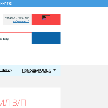
пн-пт))
)
товары: 0 /
0.00
тнг.
избранные: 0
 жасау
Помощь\КӨМЕК
МЛ З/П