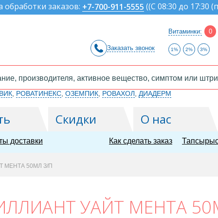
а обработки заказов:
(
(С 08:30 до 17:30 (
+7-700-911-5555
Витаминки:
0
Заказать звонок
1%
2%
3%
ВИК
,
РОВАТИНЕКС
,
ОЗЕМПИК
,
РОВАХОЛ
,
ДИАДЕРМ
ть
Скидки
О нас
ты доставки
Как сделать заказ
Тапсырыс
 МЕНТА 50МЛ З/П
ИЛЛИАНТ УАЙТ МЕНТА 50