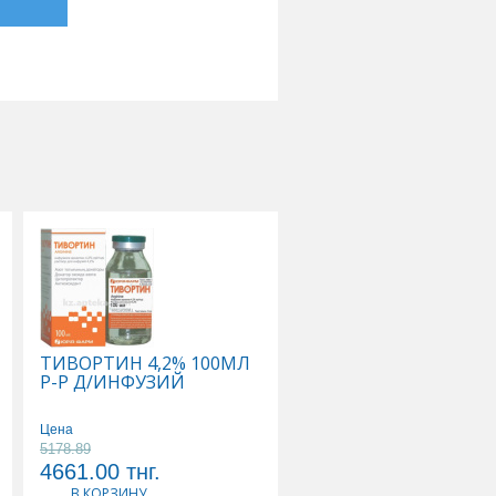
ТИВОРТИН 4,2% 100МЛ
ФЛЕКСОТРОН УЛЬТР
Р-Р Д/ИНФУЗИЙ
ИМПЛАНТАТ
ВЯЗКОЭЛАСТ СТЕР Д/
ВНУТИРИСУСТАВ
Цена
ИНЪЕК ГИАЛУРОНАТ
5178.89
Цена
НАТРИЯ 2,5% 0,025/
4661.00
тнг.
86966.00
тнг.
4,8МЛ
В КОРЗИНУ
В КОРЗИНУ