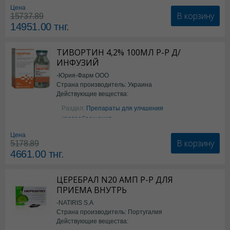
Цена
В корзину
15737.89
14951.00
тнг.
ТИВОРТИН 4,2% 100МЛ Р-Р Д/
ИНФУЗИЙ
-Юрия-Фарм ООО
Страна производитель: Украина
Действующие вещества:
Аргинин
Раздел:
Препараты для улчшения
кровообращения
Цена
В корзину
5178.89
4661.00
тнг.
ЦЕРЕБРАЛ N20 АМП Р-Р ДЛЯ
ПРИЕМА ВНУТРЬ
-NATIRIS S.A
Страна производитель: Португалия
Действующие вещества: