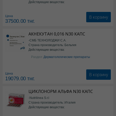
Действующие вещества:
Семаглутид
В корзину
Цена
37500.00
тнг.
АКНЕКУТАН 0,016 N30 КАПС
-СМБ ТЕХНОЛОДЖИ С.А.
Страна производитель: Бельгия
Действующие вещества:
Изотретиноин
Раздел:
Дерматологические препараты
В корзину
Цена
19079.00
тнг.
ЦИКЛОНОРМ АЛЬФА N30 КАПС
-Nutrilinea S.r.l
Страна производитель: Италия
Действующие вещества:
*БАД