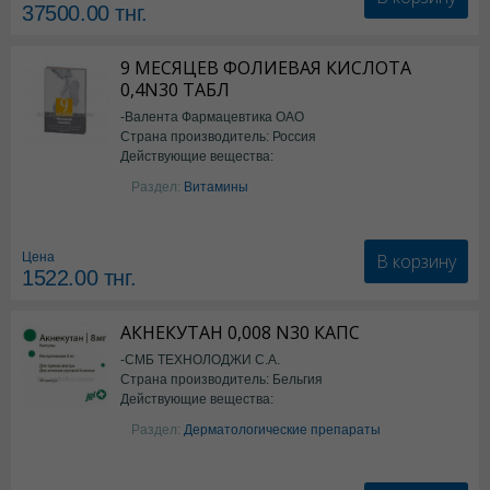
37500.00
тнг.
9 МЕСЯЦЕВ ФОЛИЕВАЯ КИСЛОТА
0,4N30 ТАБЛ
-Валента Фармацевтика ОАО
Страна производитель: Россия
Действующие вещества:
фолиевая кислота
Раздел:
Витамины
В корзину
Цена
1522.00
тнг.
АКНЕКУТАН 0,008 N30 КАПС
-СМБ ТЕХНОЛОДЖИ С.А.
Страна производитель: Бельгия
Действующие вещества:
Изотретиноин
Раздел:
Дерматологические препараты