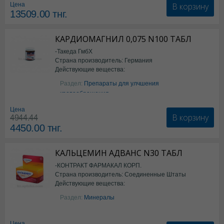
В корзину
Цена
13509.00
тнг.
КАРДИОМАГНИЛ 0,075 N100 ТАБЛ
-Такеда ГмбХ
Страна производитель: Германия
Действующие вещества:
ацетилсалициловая кислота
Раздел:
Препараты для улчшения
кровообращения
Цена
В корзину
4944.44
4450.00
тнг.
КАЛЬЦЕМИН АДВАНС N30 ТАБЛ
-КОНТРАКТ ФАРМАКАЛ КОРП.
Страна производитель: Соединенные Штаты
Действующие вещества:
Америки
Колекальциферол+Кальция
Раздел:
Минералы
карбонат
Цена