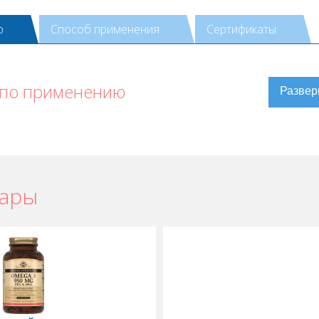
ю
Способ применения
Сертификаты
 по применению
вары