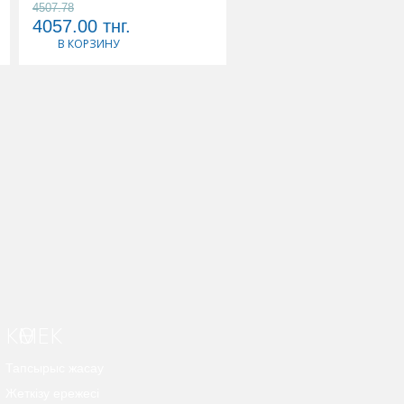
4507.78
5178.89
4057.00
тнг.
4661.00
тнг.
В КОРЗИНУ
В КОРЗИНУ
КӨМЕК
Тапсырыс жасау
Жеткізу ережесі