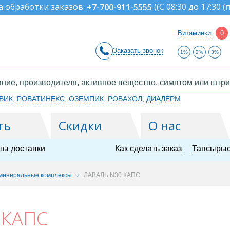
а обработки заказов:
(
(С 08:30 до 17:30 (
+7-700-911-5555
Витаминки:
0
Заказать звонок
1%
2%
3%
ВИК
,
РОВАТИНЕКС
,
ОЗЕМПИК
,
РОВАХОЛ
,
ДИАДЕРМ
ть
Скидки
О нас
ты доставки
Как сделать заказ
Тапсырыс
 минеральные комплексы
ЛАВАЛЬ N30 КАПС
 КАПС