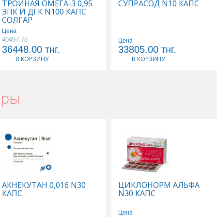
ТРОЙНАЯ ОМЕГА-3 0,95
СУПРАСОД N10 КАПС
ЭПК И ДГК N100 КАПС
СОЛГАР
Цена
40497.78
Цена
36448.00
тнг.
33805.00
тнг.
В КОРЗИНУ
В КОРЗИНУ
ары
АКНЕКУТАН 0,016 N30
ЦИКЛОНОРМ АЛЬФА
КАПС
N30 КАПС
Цена