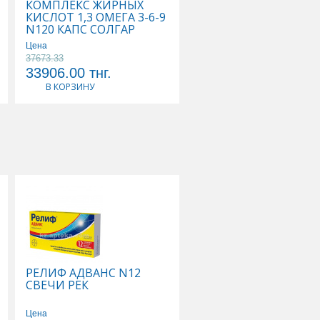
КОМПЛЕКС ЖИРНЫХ
КОМПЛЕКС ОСНОВН
КИСЛОТ 1,3 ОМЕГА 3-6-9
АМИНОКИСЛОТ N90
N120 КАПС СОЛГАР
КАПС СОЛГАР
Цена
37673.33
Цена
33906.00
тнг.
25662.00
тнг.
В КОРЗИНУ
В КОРЗИНУ
РЕЛИФ АДВАНС N12
ТИВОРТИН 4,2% 100
СВЕЧИ РЕК
Р-Р Д/ИНФУЗИЙ
Цена
Цена