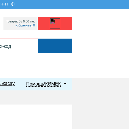
пн-пт))
)
товары: 0 /
0.00
тнг.
избранные: 0
 жасау
Помощь\КӨМЕК