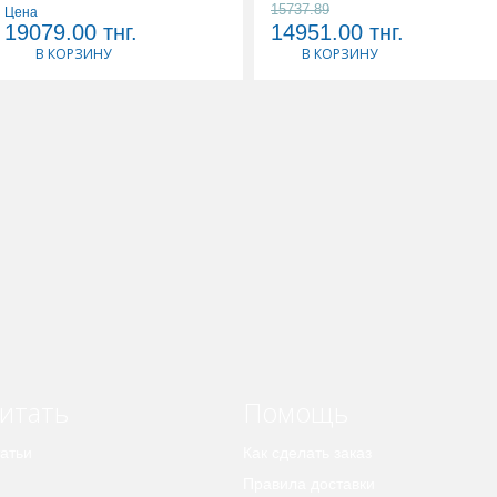
15737.89
Цена
19079.00
тнг.
14951.00
тнг.
В КОРЗИНУ
В КОРЗИНУ
итать
Помощь
атьи
Как сделать заказ
Правила доставки