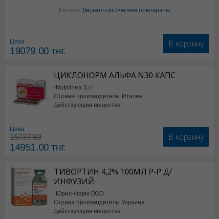
Изотретиноин
Раздел:
Дерматологические препараты
В корзину
Цена
19079.00
тнг.
ЦИКЛОНОРМ АЛЬФА N30 КАПС
-Nutrilinea S.r.l
Страна производитель: Италия
Действующие вещества:
*БАД
Цена
В корзину
15737.89
14951.00
тнг.
ТИВОРТИН 4,2% 100МЛ Р-Р Д/
ИНФУЗИЙ
-Юрия-Фарм ООО
Страна производитель: Украина
Действующие вещества: