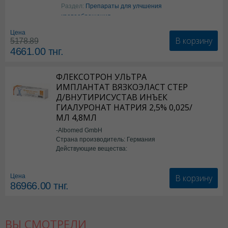
Аргинин
Раздел:
Препараты для улчшения
кровообращения
Цена
В корзину
5178.89
4661.00
тнг.
ФЛЕКСОТРОН УЛЬТРА
ИМПЛАНТАТ ВЯЗКОЭЛАСТ СТЕР
Д/ВНУТИРИСУСТАВ ИНЪЕК
ГИАЛУРОНАТ НАТРИЯ 2,5% 0,025/
МЛ 4,8МЛ
-Albomed GmbH
Страна производитель: Германия
Действующие вещества:
*мед.изделия
В корзину
Цена
86966.00
тнг.
ВЫ СМОТРЕЛИ