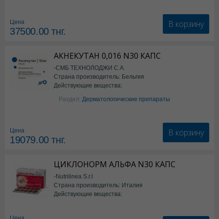
Семаглутид
В корзину
Цена
37500.00
тнг.
АКНЕКУТАН 0,016 N30 КАПС
-СМБ ТЕХНОЛОДЖИ С.А.
Страна производитель: Бельгия
Действующие вещества:
Изотретиноин
Раздел:
Дерматологические препараты
В корзину
Цена
19079.00
тнг.
ЦИКЛОНОРМ АЛЬФА N30 КАПС
-Nutrilinea S.r.l
Страна производитель: Италия
Действующие вещества:
*БАД
Цена