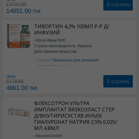
В корзину
15737.89
14951.00
тнг.
ТИВОРТИН 4,2% 100МЛ Р-Р Д/
ИНФУЗИЙ
-Юрия-Фарм ООО
Страна производитель: Украина
Действующие вещества:
Аргинин
Раздел:
Препараты для улчшения
кровообращения
Цена
В корзину
5178.89
4661.00
тнг.
ФЛЕКСОТРОН УЛЬТРА
ИМПЛАНТАТ ВЯЗКОЭЛАСТ СТЕР
Д/ВНУТИРИСУСТАВ ИНЪЕК
ГИАЛУРОНАТ НАТРИЯ 2,5% 0,025/
МЛ 4,8МЛ
-Albomed GmbH