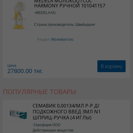
MEDELA МОЛОКООТСОС
HARMONY РУЧНОЙ 101041157
-MEDELA AG
Страна производитель: Швейцария
Раздел:
Молокоотсос
В корзину
Цена
27800.00
тнг.
ПОПУЛЯРНЫЕ ТОВАРЫ
СЕМАВИК 0,00134/МЛ Р-Р Д/
ПОДКОЖНОГО ВВЕД 3МЛ N1
ШПРИЦ-РУЧКА (4 ИГЛЫ)
-Герофарм ООО
Действующие вещества: