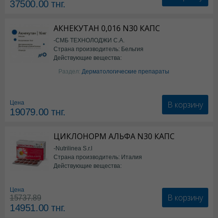
37500.00
тнг.
АКНЕКУТАН 0,016 N30 КАПС
-СМБ ТЕХНОЛОДЖИ С.А.
Страна производитель: Бельгия
Действующие вещества:
Изотретиноин
Раздел:
Дерматологические препараты
В корзину
Цена
19079.00
тнг.
ЦИКЛОНОРМ АЛЬФА N30 КАПС
-Nutrilinea S.r.l
Страна производитель: Италия
Действующие вещества:
*БАД
Цена
В корзину
15737.89
14951.00
тнг.