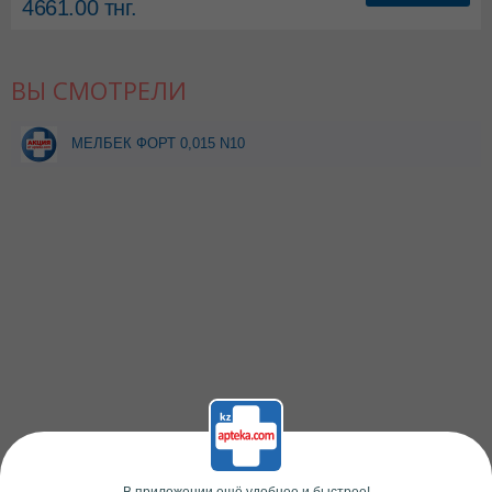
4661.00
тнг.
ВЫ СМОТРЕЛИ
МЕЛБЕК ФОРТ 0,015 N10
ТАБЛ при покупке 3уп
скидка 2%
В приложении ещё удобнее и быстрее!