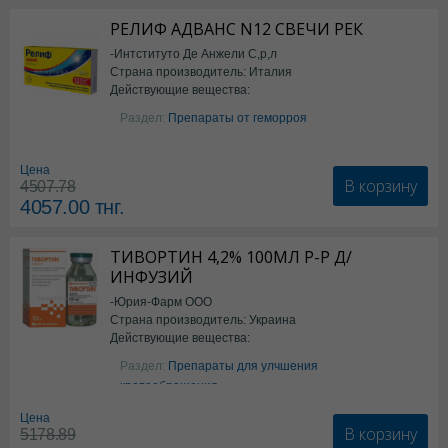
РЕЛИФ АДВАНС N12 СВЕЧИ РЕК
-Интституто Де Анжели С,р,л
Страна производитель: Италия
Действующие вещества:
Бензокаин
Раздел:
Препараты от геморроя
Цена
В корзину
4507.78
4057.00
тнг.
ТИВОРТИН 4,2% 100МЛ Р-Р Д/
ИНФУЗИЙ
-Юрия-Фарм ООО
Страна производитель: Украина
Действующие вещества:
Аргинин
Раздел:
Препараты для улчшения
кровообращения
Цена
В корзину
5178.89