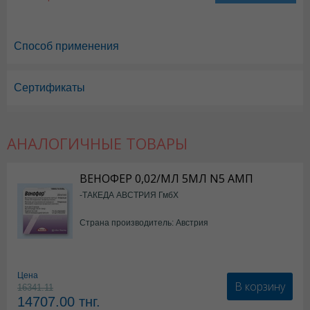
Способ применения
Сертификаты
Меновазин в Астане
,
Меновазин в Уральске
,
Меновазин в Актау
,
Мен
Меновазин в Шымкенте
,
Меновазин в Караганде
АНАЛОГИЧНЫЕ ТОВАРЫ
ВЕНОФЕР 0,02/МЛ 5МЛ N5 АМП
-ТАКЕДА АВСТРИЯ ГмбХ
Страна производитель: Австрия
Цена
В корзину
16341.11
14707.00
тнг.