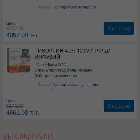
Бензокаин
Раздел:
Препараты от геморроя
Цена
В корзину
4507.78
4057.00
тнг.
ТИВОРТИН 4,2% 100МЛ Р-Р Д/
ИНФУЗИЙ
-Юрия-Фарм ООО
Страна производитель: Украина
Действующие вещества:
Аргинин
Раздел:
Препараты для улчшения
кровообращения
Цена
В корзину
5178.89
4661.00
тнг.
ВЫ СМОТРЕЛИ