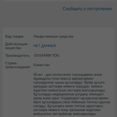
Сообщить о поступлении
Вид товара:
Лекарственные средства
Действующие
НЕТ ДАННЫХ
вещества:
Производитель:
-DOSFARM ТОО
Страна
Казахстан
происхождения:
50 мл - ден полиэтилен тығындармен және
бұрандалы пластмасса қақпақтармен
тығындалған шыны құтыларда. Әрбір құтыға
қағаздан заттаңба немесе жазудан, немесе
өздігінен жабысатын заттаңба жапсырылады.
Құтыларды медициналық қолдану жөніндегі
қазақ және орыс тілдеріндегі нұсқаулықтармен
бірге құтылардың саны бойынша топтық ыдысқа
салады. Құтыларға және топтық ыдыстарға
заттаңба немесе жазу қағазынан өздігінен
жабысатын заттаңбалар жапсырылады.