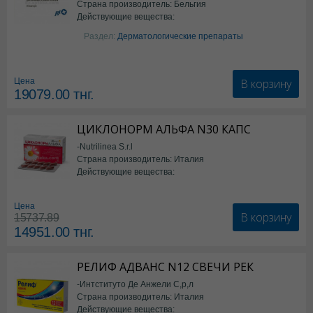
Страна производитель: Бельгия
Действующие вещества:
Изотретиноин
Раздел:
Дерматологические препараты
В корзину
Цена
19079.00
тнг.
ЦИКЛОНОРМ АЛЬФА N30 КАПС
-Nutrilinea S.r.l
Страна производитель: Италия
Действующие вещества:
*БАД
Цена
В корзину
15737.89
14951.00
тнг.
РЕЛИФ АДВАНС N12 СВЕЧИ РЕК
-Интституто Де Анжели С,р,л
Страна производитель: Италия
Действующие вещества: