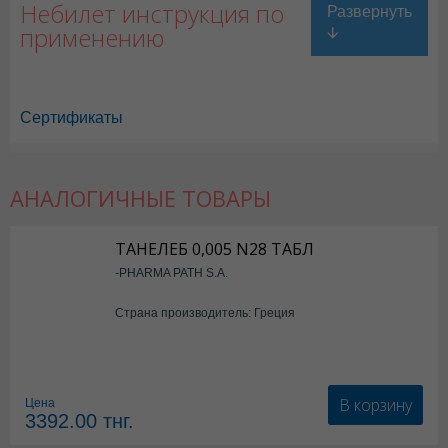
Небилет инструкция по
применению
Сертификаты
АНАЛОГИЧНЫЕ ТОВАРЫ
Небилет в Астане
,
Небилет в Уральске
,
Небилет в Актау
,
Небилет в 
Небилет в Караганде
ТАНЕЛЕБ 0,005 N28 ТАБЛ
-PHARMA PATH S.A.
Страна производитель: Греция
В корзину
Цена
3392.00
тнг.