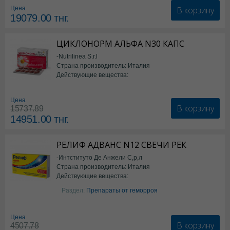
В корзину
Цена
19079.00
тнг.
ЦИКЛОНОРМ АЛЬФА N30 КАПС
-Nutrilinea S.r.l
Страна производитель: Италия
Действующие вещества:
*БАД
Цена
В корзину
15737.89
14951.00
тнг.
РЕЛИФ АДВАНС N12 СВЕЧИ РЕК
-Интституто Де Анжели С,р,л
Страна производитель: Италия
Действующие вещества:
Бензокаин
Раздел:
Препараты от геморроя
Цена
В корзину
4507.78