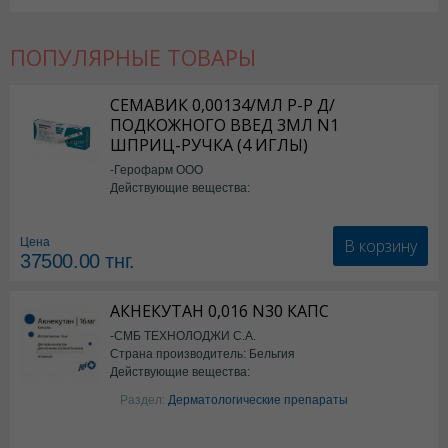
ПОПУЛЯРНЫЕ ТОВАРЫ
СЕМАВИК 0,00134/МЛ Р-Р Д/
ПОДКОЖНОГО ВВЕД 3МЛ N1
ШПРИЦ-РУЧКА (4 ИГЛЫ)
-Герофарм ООО
Действующие вещества:
Семаглутид
В корзину
Цена
37500.00
тнг.
АКНЕКУТАН 0,016 N30 КАПС
-СМБ ТЕХНОЛОДЖИ С.А.
Страна производитель: Бельгия
Действующие вещества:
Изотретиноин
Раздел:
Дерматологические препараты