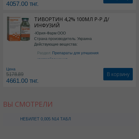
4057.00
тнг.
ТИВОРТИН 4,2% 100МЛ Р-Р Д/
ИНФУЗИЙ
-Юрия-Фарм ООО
Страна производитель: Украина
Действующие вещества:
Аргинин
Раздел:
Препараты для улчшения
кровообращения
Цена
В корзину
5178.89
4661.00
тнг.
ВЫ СМОТРЕЛИ
НЕБИЛЕТ 0,005 N14 ТАБЛ
(БХ)