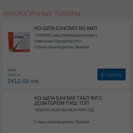
АНАЛОГИЧНЫЕ ТОВАРЫ
Но-шпа форте в Астане
,
Но-шпа форте в Уральске
,
Но-шпа форте в А
НО-ШПА 0,04/2МЛ N5 АМП
Но-шпа форте в Шымкенте
,
Но-шпа форте в Караганде
-ХИНОИН завод Фармацевтических и
Химических Продуктов ЗАО
Страна производитель: Венгрия
Цена
В корзину
2680.00
2412.00
тнг.
НО-ШПА 0,04 N60 ТАБЛ ФЛ С
ДОЗАТОРОМ ПУШ ТОП
-ОПЕЛЛА ХЕЛСКЕА ВЕНГРИЯ ЛТД
Страна производитель: Венгрия