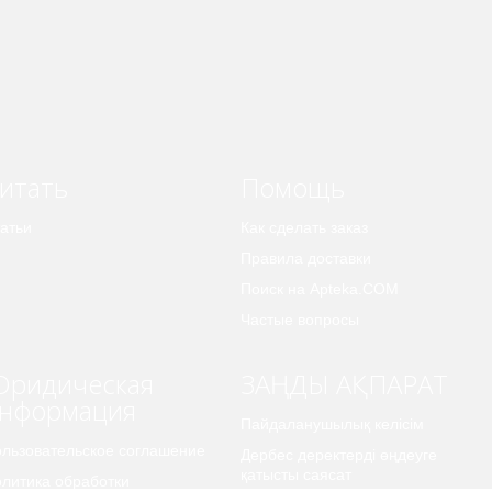
итать
Помощь
атьи
Как сделать заказ
Правила доставки
Поиск на Apteka.COM
Частые вопросы
ридическая
ЗАҢДЫ АҚПАРАТ
нформация
Пайдаланушылық келісім
льзовательское соглашение
Дербес деректерді өңдеуге
қатысты саясат
литика обработки