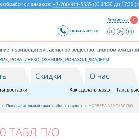
а обработки заказов:
(
(С 08:30 до 17:30 (
+7-700-911-5555
Витаминки:
0
Заказать звонок
1%
2%
3%
ВИК
,
РОВАТИНЕКС
,
ОЗЕМПИК
,
РОВАХОЛ
,
ДИАДЕРМ
ть
Скидки
О нас
ты доставки
Как сделать заказ
Тапсырыс
Пищеварительный тракт и обмен веществ
НОРВЕЛА N30 ТАБЛ П/О
0 ТАБЛ П/О