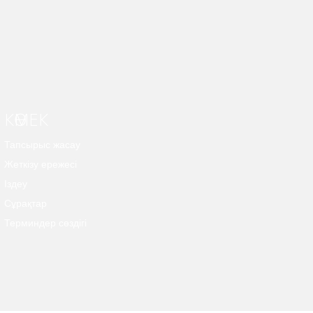
КӨМЕК
Тапсырыс жасау
Жеткізу ережесі
Іздеу
Сұрақтар
Терминдер сөздігі