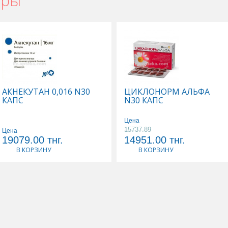
ары
АКНЕКУТАН 0,016 N30
ЦИКЛОНОРМ АЛЬФА
КАПС
N30 КАПС
Цена
15737.89
Цена
19079.00
тнг.
14951.00
тнг.
В КОРЗИНУ
В КОРЗИНУ