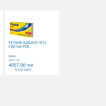
РЕЛИФ АДВАНС N12
ТИВОРТИН 4,2% 100
СВЕЧИ РЕК
Р-Р Д/ИНФУЗИЙ
Цена
Цена
4507.78
5178.89
4057.00
тнг.
4661.00
тнг.
В КОРЗИНУ
В КОРЗИНУ