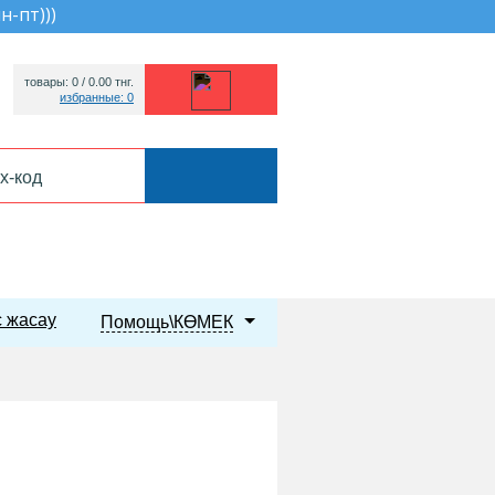
пн-пт))
)
товары: 0 /
0.00
тнг.
избранные: 0
 жасау
Помощь\КӨМЕК