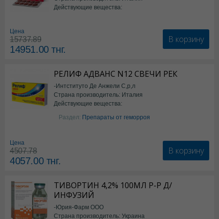
Действующие вещества:
*БАД
Цена
В корзину
15737.89
14951.00
тнг.
РЕЛИФ АДВАНС N12 СВЕЧИ РЕК
-Интституто Де Анжели С,р,л
Страна производитель: Италия
Действующие вещества:
Бензокаин
Раздел:
Препараты от геморроя
Цена
В корзину
4507.78
4057.00
тнг.
ТИВОРТИН 4,2% 100МЛ Р-Р Д/
ИНФУЗИЙ
-Юрия-Фарм ООО
Страна производитель: Украина