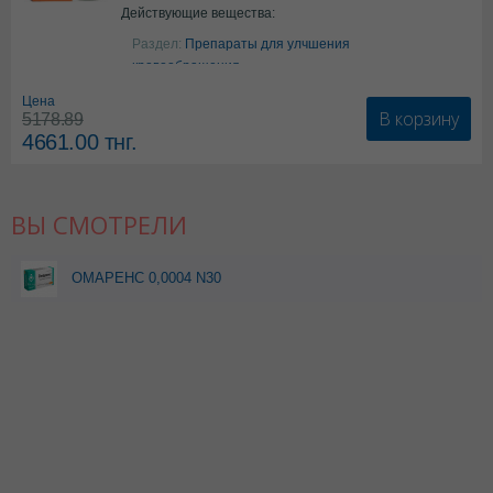
Действующие вещества:
Аргинин
Раздел:
Препараты для улчшения
кровообращения
Цена
В корзину
5178.89
4661.00
тнг.
ВЫ СМОТРЕЛИ
ОМАРЕНС 0,0004 N30
КАПС