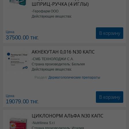
ШПРИЦ-РУЧКА (4 ИГЛЫ)
-Герофарм ООО
Действующие вещества:
Семаглутид
В корзину
Цена
37500.00
тнг.
АКНЕКУТАН 0,016 N30 КАПС
-СМБ ТЕХНОЛОДЖИ С.А.
Страна производитель: Бельгия
Действующие вещества:
Изотретиноин
Раздел:
Дерматологические препараты
В корзину
Цена
19079.00
тнг.
ЦИКЛОНОРМ АЛЬФА N30 КАПС
-Nutrilinea S.r.l
Страна производитель: Италия