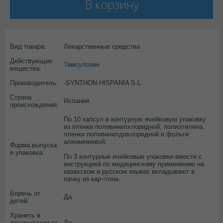
В корзину
Вид товара:
Лекарственные средства
Действующие
Тамсулозин
вещества:
Производитель:
-SYNTHON HISPANIA S.L.
Страна
Испания
происхождения:
По 10 капсул в контурную ячейковую упаковку
из пленки поливинилхлоридной, полиэтилена,
пленки поливинилдихлоридной и фольги
алюминиевой.
Форма выпуска
и упаковка:
По 3 контурные ячейковые упаковки вместе с
инструкцией по медицинскому применению на
казахском и русском языках вкладывают в
пачку из кар¬тона.
Беречь от
Да
детей:
Хранить в
защищенном от
Да