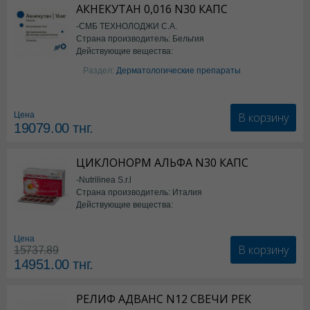
АКНЕКУТАН 0,016 N30 КАПС
-СМБ ТЕХНОЛОДЖИ С.А.
Страна производитель: Бельгия
Действующие вещества:
Изотретиноин
Раздел:
Дерматологические препараты
В корзину
Цена
19079.00
тнг.
ЦИКЛОНОРМ АЛЬФА N30 КАПС
-Nutrilinea S.r.l
Страна производитель: Италия
Действующие вещества:
*БАД
Цена
В корзину
15737.89
14951.00
тнг.
РЕЛИФ АДВАНС N12 СВЕЧИ РЕК