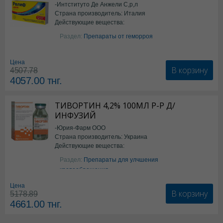
-Интституто Де Анжели С,р,л
Страна производитель: Италия
Действующие вещества:
Бензокаин
Раздел:
Препараты от геморроя
Цена
В корзину
4507.78
4057.00
тнг.
ТИВОРТИН 4,2% 100МЛ Р-Р Д/
ИНФУЗИЙ
-Юрия-Фарм ООО
Страна производитель: Украина
Действующие вещества:
Аргинин
Раздел:
Препараты для улчшения
кровообращения
Цена
В корзину
5178.89
4661.00
тнг.