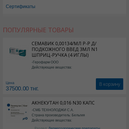
Сертификаты
ПОПУЛЯРНЫЕ ТОВАРЫ
Пирантел в Астане
,
Пирантел в Уральске
,
Пирантел в Актау
,
Пиранте
Пирантел в Караганде
СЕМАВИК 0,00134/МЛ Р-Р Д/
ПОДКОЖНОГО ВВЕД 3МЛ N1
ШПРИЦ-РУЧКА (4 ИГЛЫ)
-Герофарм ООО
Действующие вещества:
Семаглутид
В корзину
Цена
37500.00
тнг.
АКНЕКУТАН 0,016 N30 КАПС
-СМБ ТЕХНОЛОДЖИ С.А.
Страна производитель: Бельгия
Действующие вещества:
Изотретиноин
Раздел:
Дерматологические препараты