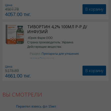
Цена
В корзину
4507.78
4057.00
тнг.
ТИВОРТИН 4,2% 100МЛ Р-Р Д/
ИНФУЗИЙ
-Юрия-Фарм ООО
Страна производитель: Украина
Действующие вещества:
Аргинин
Раздел:
Препараты для улчшения
кровообращения
Цена
В корзину
5178.89
4661.00
тнг.
ВЫ СМОТРЕЛИ
Пирантел взвесь фл 15мл