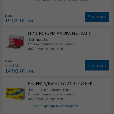
В корзину
Цена
19079.00
тнг.
ЦИКЛОНОРМ АЛЬФА N30 КАПС
-Nutrilinea S.r.l
Страна производитель: Италия
Действующие вещества:
*БАД
Цена
В корзину
15737.89
14951.00
тнг.
РЕЛИФ АДВАНС N12 СВЕЧИ РЕК
-Интституто Де Анжели С,р,л
Страна производитель: Италия
Действующие вещества:
Бензокаин
Раздел:
Препараты от геморроя