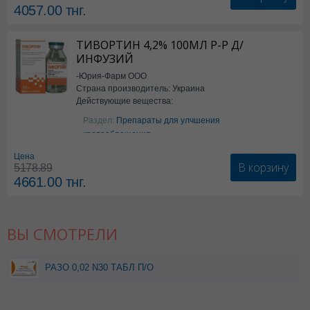
4057.00
тнг.
ТИВОРТИН 4,2% 100МЛ Р-Р Д/
ИНФУЗИЙ
-Юрия-Фарм ООО
Страна производитель: Украина
Действующие вещества:
Аргинин
Раздел:
Препараты для улчшения
кровообращения
Цена
В корзину
5178.89
4661.00
тнг.
ВЫ СМОТРЕЛИ
РАЗО 0,02 N30 ТАБЛ П/О