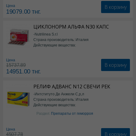
В корзину
Цена
19079.00
тнг.
ЦИКЛОНОРМ АЛЬФА N30 КАПС
-Nutrilinea S.r.l
Страна производитель: Италия
Действующие вещества:
*БАД
Цена
В корзину
15737.89
14951.00
тнг.
РЕЛИФ АДВАНС N12 СВЕЧИ РЕК
-Интституто Де Анжели С,р,л
Страна производитель: Италия
Действующие вещества:
Бензокаин
Раздел:
Препараты от геморроя
Цена
В корзину
4507.78