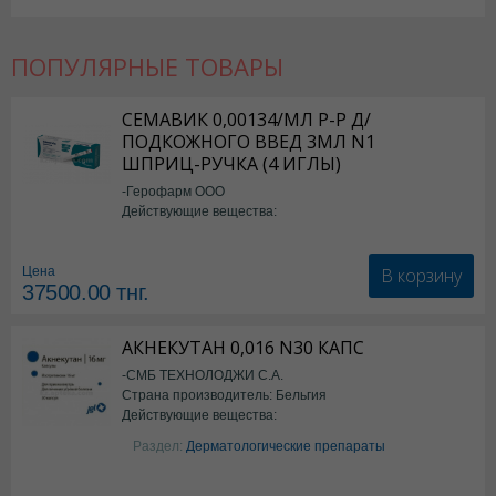
ПОПУЛЯРНЫЕ ТОВАРЫ
СЕМАВИК 0,00134/МЛ Р-Р Д/
ПОДКОЖНОГО ВВЕД 3МЛ N1
ШПРИЦ-РУЧКА (4 ИГЛЫ)
-Герофарм ООО
Действующие вещества:
Семаглутид
В корзину
Цена
37500.00
тнг.
АКНЕКУТАН 0,016 N30 КАПС
-СМБ ТЕХНОЛОДЖИ С.А.
Страна производитель: Бельгия
Действующие вещества:
Изотретиноин
Раздел:
Дерматологические препараты