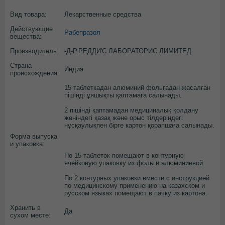
Вид товара:
Лекарственные средства
Действующие
Рабепразол
вещества:
Производитель:
-Д-Р.РЕДДИ'С ЛАБОРАТОРИС ЛИМИТЕД
Страна
Индия
происхождения:
15 таблеткадан алюминий фольгадан жасалған
пішінді ұяшықты қаптамаға салынады.
2 пішінді қаптамадан медициналық қолдану
жөніндегі қазақ және орыс тілдеріндегі
нұсқаулықпен бірге картон қорапшаға салынады.
Форма выпуска
и упаковка:
По 15 таблеток помещают в контурную
ячейковую упаковку из фольги алюминиевой.
По 2 контурных упаковки вместе с инструкцией
по медицинскому применению на казахском и
русском языках помещают в пачку из картона.
Хранить в
Да
сухом месте: