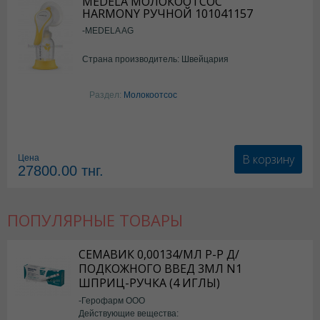
MEDELA МОЛОКООТСОС
HARMONY РУЧНОЙ 101041157
-MEDELA AG
Страна производитель: Швейцария
Раздел:
Молокоотсос
В корзину
Цена
27800.00
тнг.
ПОПУЛЯРНЫЕ ТОВАРЫ
СЕМАВИК 0,00134/МЛ Р-Р Д/
ПОДКОЖНОГО ВВЕД 3МЛ N1
ШПРИЦ-РУЧКА (4 ИГЛЫ)
-Герофарм ООО
Действующие вещества: