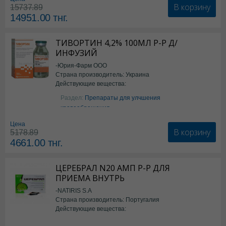
В корзину
15737.89
14951.00
тнг.
ТИВОРТИН 4,2% 100МЛ Р-Р Д/
ИНФУЗИЙ
-Юрия-Фарм ООО
Страна производитель: Украина
Действующие вещества:
Аргинин
Раздел:
Препараты для улчшения
кровообращения
Цена
В корзину
5178.89
4661.00
тнг.
ЦЕРЕБРАЛ N20 АМП Р-Р ДЛЯ
ПРИЕМА ВНУТРЬ
-NATIRIS S.A
Страна производитель: Португалия
Действующие вещества:
*БАД