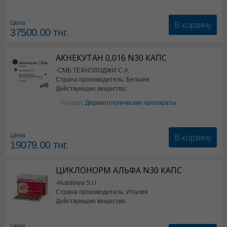
Семаглутид
В корзину
Цена
37500.00
тнг.
АКНЕКУТАН 0,016 N30 КАПС
-СМБ ТЕХНОЛОДЖИ С.А.
Страна производитель: Бельгия
Действующие вещества:
Изотретиноин
Раздел:
Дерматологические препараты
В корзину
Цена
19079.00
тнг.
ЦИКЛОНОРМ АЛЬФА N30 КАПС
-Nutrilinea S.r.l
Страна производитель: Италия
Действующие вещества:
*БАД
Цена