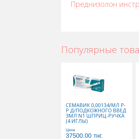
Преднизолон инст
Популярные тов
Преднизолон в Астане
,
Преднизоло
Преднизолон в Шымкенте
,
Предниз
СЕМАВИК 0,00134/МЛ Р-
Р Д/ПОДКОЖНОГО ВВЕД
3МЛ N1 ШПРИЦ-РУЧКА
(4 ИГЛЫ)
Цена
37500.00
тнг.