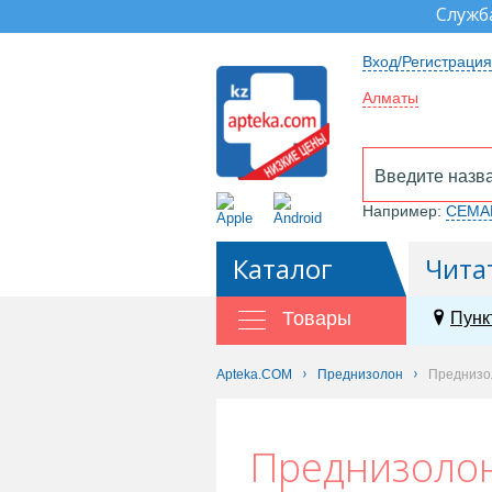
Служб
Вход/Регистрация
Алматы
Например:
СЕМА
Каталог
Чита
Товары
Пунк
Apteka.COM
Преднизолон
Преднизо
Преднизоло