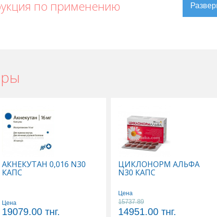
рукция по применению
ары
н в Уральске
,
Преднизолон в Актау
,
Преднизолон в Усть-Каменогорске
,
олон в Караганде
АКНЕКУТАН 0,016 N30
ЦИКЛОНОРМ АЛЬФА
КАПС
N30 КАПС
Цена
15737.89
Цена
19079.00
тнг.
14951.00
тнг.