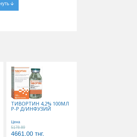
ТИВОРТИН 4,2% 100МЛ
ЦЕРЕБРАЛ N20 АМП Р
Р-Р Д/ИНФУЗИЙ
ДЛЯ ПРИЕМА ВНУТР
Цена
Цена
5178.89
19721.11
4661.00
тнг.
17749.00
тнг.