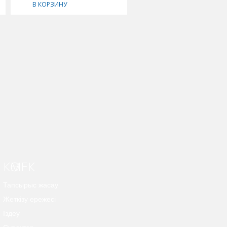
В КОРЗИНУ
В КОРЗИНУ
КӨМЕК
Тапсырыс жасау
Жеткізу ережесі
Іздеу