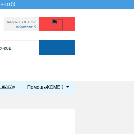
пн-пт))
)
товары: 0 /
0.00
тнг.
избранные: 0
 жасау
Помощь\КӨМЕК