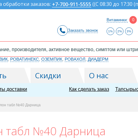
а обработки заказов:
(
(С 08:30 до 17:30 (
+7-700-911-5555
Витаминки:
0
Заказать звонок
1%
2%
3%
ВИК
,
РОВАТИНЕКС
,
ОЗЕМПИК
,
РОВАХОЛ
,
ДИАДЕРМ
ть
Скидки
О нас
ты доставки
Как сделать заказ
Тапсырыс
лон табл №40 Дарница
н табл №40 Дарница