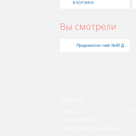
В КОРЗИНУ
Вы смотрели
Преднизолон табл №40 Дарница
Купить
Ч
Товары
Ст
Пункты доставки
Список лекарств по алфавиту