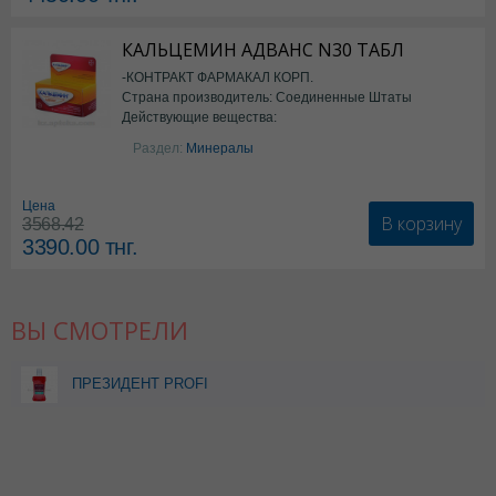
КАЛЬЦЕМИН АДВАНС N30 ТАБЛ
-КОНТРАКТ ФАРМАКАЛ КОРП.
Страна производитель: Соединенные Штаты
Действующие вещества:
Америки
Колекальциферол+Кальция
Раздел:
Минералы
карбонат
Цена
В корзину
3568.42
3390.00
тнг.
ВЫ СМОТРЕЛИ
ПРЕЗИДЕНТ PROFI
ACTIVE
ОПОЛАСКИВАТЕЛЬ Д/
ПОЛОСТИ РТА 250МЛ