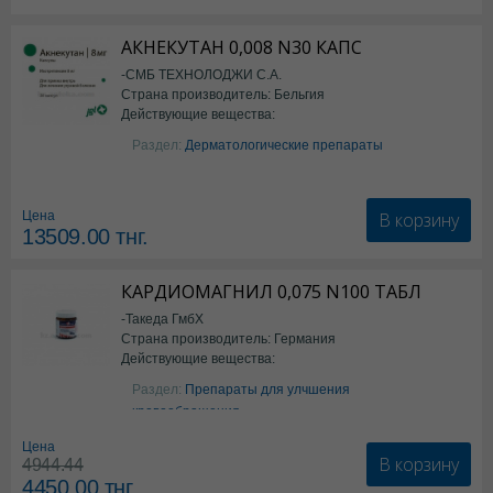
АКНЕКУТАН 0,008 N30 КАПС
-СМБ ТЕХНОЛОДЖИ С.А.
Страна производитель: Бельгия
Действующие вещества:
Изотретиноин
Раздел:
Дерматологические препараты
В корзину
Цена
13509.00
тнг.
КАРДИОМАГНИЛ 0,075 N100 ТАБЛ
-Такеда ГмбХ
Страна производитель: Германия
Действующие вещества:
ацетилсалициловая кислота
Раздел:
Препараты для улчшения
кровообращения
Цена
В корзину
4944.44
4450.00
тнг.