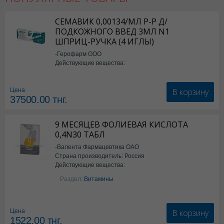
СЕМАВИК 0,00134/МЛ Р-Р Д/
ПОДКОЖНОГО ВВЕД 3МЛ N1
ШПРИЦ-РУЧКА (4 ИГЛЫ)
-Герофарм ООО
Действующие вещества:
Семаглутид
В корзину
Цена
37500.00
тнг.
9 МЕСЯЦЕВ ФОЛИЕВАЯ КИСЛОТА
0,4N30 ТАБЛ
-Валента Фармацевтика ОАО
Страна производитель: Россия
Действующие вещества:
фолиевая кислота
Раздел:
Витамины
В корзину
Цена
1522.00
тнг.