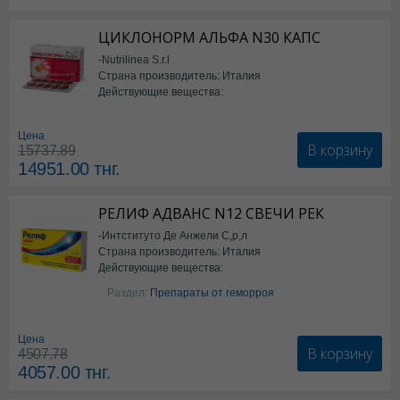
ЦИКЛОНОРМ АЛЬФА N30 КАПС
-Nutrilinea S.r.l
Страна производитель: Италия
Действующие вещества:
*БАД
Цена
В корзину
15737.89
14951.00
тнг.
РЕЛИФ АДВАНС N12 СВЕЧИ РЕК
-Интституто Де Анжели С,р,л
Страна производитель: Италия
Действующие вещества:
Бензокаин
Раздел:
Препараты от геморроя
Цена
В корзину
4507.78
4057.00
тнг.