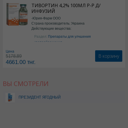
ТИВОРТИН 4,2% 100МЛ Р-Р Д/
ИНФУЗИЙ
-Юрия-Фарм ООО
Страна производитель: Украина
Действующие вещества:
Аргинин
Раздел:
Препараты для улчшения
кровообращения
Цена
В корзину
5178.89
4661.00
тнг.
ВЫ СМОТРЕЛИ
ПРЕЗИДЕНТ ЯГОДНЫЙ
МИКС 6+ ДЕТ З/ПАСТА
43,0