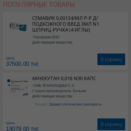
ПОПУЛЯРНЫЕ ТОВАРЫ
СЕМАВИК 0,00134/МЛ Р-Р Д/
ПОДКОЖНОГО ВВЕД 3МЛ N1
ШПРИЦ-РУЧКА (4 ИГЛЫ)
-Герофарм ООО
Действующие вещества:
Семаглутид
В корзину
Цена
37500.00
тнг.
АКНЕКУТАН 0,016 N30 КАПС
-СМБ ТЕХНОЛОДЖИ С.А.
Страна производитель: Бельгия
Действующие вещества:
Изотретиноин
Раздел:
Дерматологические препараты
В корзину
Цена
19079.00
тнг.