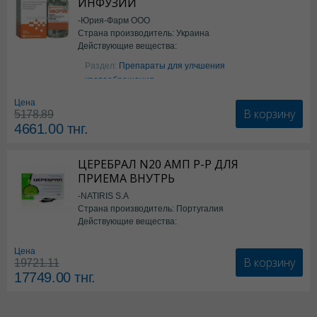
ИНФУЗИЙ
-Юрия-Фарм ООО
Страна производитель: Украина
Действующие вещества:
Аргинин
Раздел:
Препараты для улчшения
кровообращения
Цена
В корзину
5178.89
4661.00
тнг.
ЦЕРЕБРАЛ N20 АМП Р-Р ДЛЯ
ПРИЕМА ВНУТРЬ
-NATIRIS S.A
Страна производитель: Португалия
Действующие вещества:
*БАД
Цена
В корзину
19721.11
17749.00
тнг.