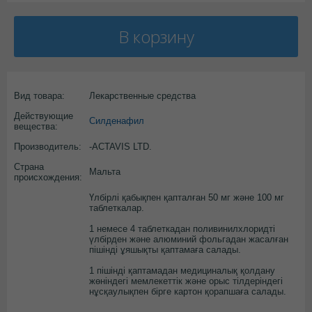
В корзину
Вид товара:
Лекарственные средства
Действующие
Силденафил
вещества:
Производитель:
-ACTAVIS LTD.
Страна
Мальта
происхождения:
Үлбірлі қабықпен қапталған 50 мг және 100 мг
таблеткалар.
1 немесе 4 таблеткадан поливинилхлоридті
үлбірден және алюминий фольгадан жасалған
пішінді ұяшықты қаптамаға салады.
1 пішінді қаптамадан медициналық қолдану
жөніндегі мемлекеттік және орыс тілдеріндегі
нұсқаулықпен бірге картон қорапшаға салады.