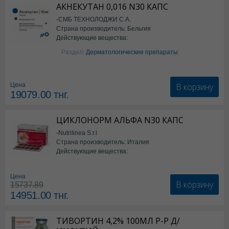
АКНЕКУТАН 0,016 N30 КАПС
-СМБ ТЕХНОЛОДЖИ С.А.
Страна производитель: Бельгия
Действующие вещества:
Изотретиноин
Раздел:
Дерматологические препараты
В корзину
Цена
19079.00
тнг.
ЦИКЛОНОРМ АЛЬФА N30 КАПС
-Nutrilinea S.r.l
Страна производитель: Италия
Действующие вещества:
*БАД
Цена
В корзину
15737.89
14951.00
тнг.
ТИВОРТИН 4,2% 100МЛ Р-Р Д/