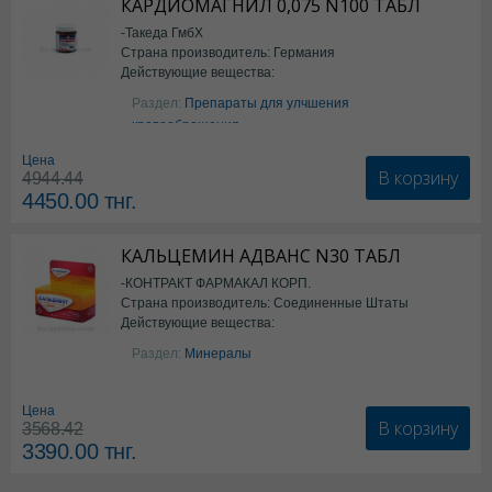
КАРДИОМАГНИЛ 0,075 N100 ТАБЛ
-Такеда ГмбХ
Страна производитель: Германия
Действующие вещества:
ацетилсалициловая кислота
Раздел:
Препараты для улчшения
кровообращения
Цена
В корзину
4944.44
4450.00
тнг.
КАЛЬЦЕМИН АДВАНС N30 ТАБЛ
-КОНТРАКТ ФАРМАКАЛ КОРП.
Страна производитель: Соединенные Штаты
Действующие вещества:
Америки
Колекальциферол+Кальция
Раздел:
Минералы
карбонат
Цена
В корзину
3568.42
3390.00
тнг.