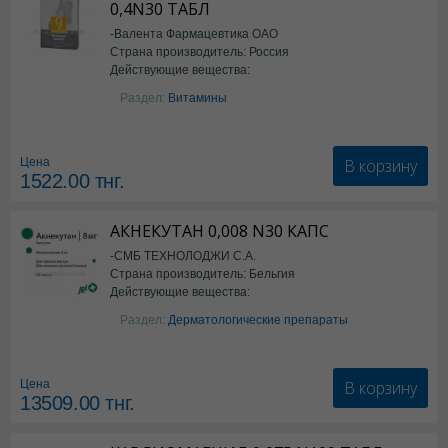
0,4N30 ТАБЛ
-Валента Фармацевтика ОАО
Страна производитель: Россия
Действующие вещества:
фолиевая кислота
Раздел:
Витамины
В корзину
Цена
1522.00
тнг.
АКНЕКУТАН 0,008 N30 КАПС
-СМБ ТЕХНОЛОДЖИ С.А.
Страна производитель: Бельгия
Действующие вещества:
Изотретиноин
Раздел:
Дерматологические препараты
В корзину
Цена
13509.00
тнг.