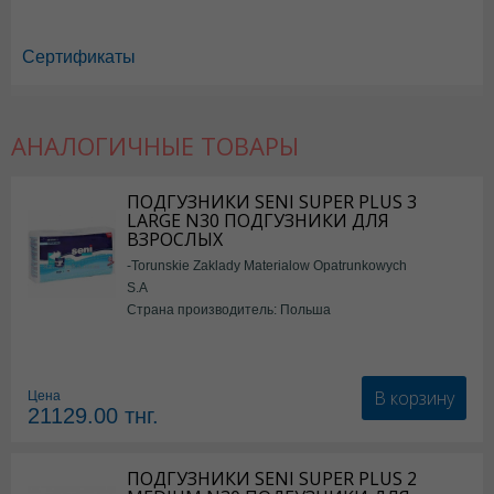
Сертификаты
АНАЛОГИЧНЫЕ ТОВАРЫ
Спасатель в Астане
,
Спасатель в Уральске
,
Спасатель в Актау
,
Спас
Спасатель в Шымкенте
,
Спасатель в Караганде
ПОДГУЗНИКИ SENI SUPER PLUS 3
LARGE N30 ПОДГУЗНИКИ ДЛЯ
ВЗРОСЛЫХ
-Torunskie Zaklady Materialow Opatrunkowych
S.A
Страна производитель: Польша
В корзину
Цена
21129.00
тнг.
ПОДГУЗНИКИ SENI SUPER PLUS 2