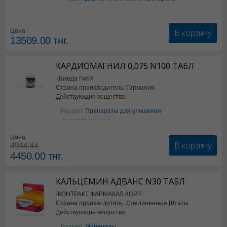
В корзину
Цена
13509.00
тнг.
КАРДИОМАГНИЛ 0,075 N100 ТАБЛ
-Такеда ГмбХ
Страна производитель: Германия
Действующие вещества:
ацетилсалициловая кислота
Раздел:
Препараты для улчшения
кровообращения
Цена
В корзину
4944.44
4450.00
тнг.
КАЛЬЦЕМИН АДВАНС N30 ТАБЛ
-КОНТРАКТ ФАРМАКАЛ КОРП.
Страна производитель: Соединенные Штаты
Действующие вещества:
Америки
Колекальциферол+Кальция
Раздел:
Минералы