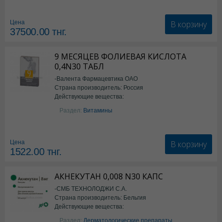
Семаглутид
В корзину
Цена
37500.00
тнг.
9 МЕСЯЦЕВ ФОЛИЕВАЯ КИСЛОТА
0,4N30 ТАБЛ
-Валента Фармацевтика ОАО
Страна производитель: Россия
Действующие вещества:
фолиевая кислота
Раздел:
Витамины
В корзину
Цена
1522.00
тнг.
АКНЕКУТАН 0,008 N30 КАПС
-СМБ ТЕХНОЛОДЖИ С.А.
Страна производитель: Бельгия
Действующие вещества:
Изотретиноин
Раздел:
Дерматологические препараты