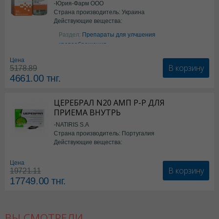
-Юрия-Фарм ООО
Страна производитель: Украина
Действующие вещества:
Аргинин
Раздел:
Препараты для улчшения
кровообращения
Цена
В корзину
5178.89
4661.00
тнг.
ЦЕРЕБРАЛ N20 АМП Р-Р ДЛЯ
ПРИЕМА ВНУТРЬ
-NATIRIS S.A
Страна производитель: Португалия
Действующие вещества:
*БАД
Цена
В корзину
19721.11
17749.00
тнг.
ВЫ СМОТРЕЛИ