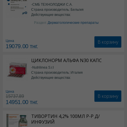
-СМБ ТЕХНОЛОДЖИ С.А.
Страна производитель: Бельгия
Действующие вещества:
Изотретиноин
Раздел:
Дерматологические препараты
В корзину
Цена
19079.00
тнг.
ЦИКЛОНОРМ АЛЬФА N30 КАПС
-Nutrilinea S.r.l
Страна производитель: Италия
Действующие вещества:
*БАД
Цена
В корзину
15737.89
14951.00
тнг.
ТИВОРТИН 4,2% 100МЛ Р-Р Д/
ИНФУЗИЙ