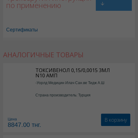
по применению
Сертификаты
АНАЛОГИЧНЫЕ ТОВАРЫ
Троксерутин в Астане
,
Троксерутин в Уральске
,
Троксерутин в Актау
,
Троксерутин в Шымкенте
,
Троксерутин в Караганде
ТОКСИВЕНОЛ 0,15/0,0015 3МЛ
N10 АМП
-Уорлд Медицин Илач Сан.ве Тидж А.Ш
Страна производитель: Турция
В корзину
Цена
8847.00
тнг.