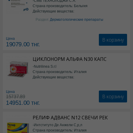
-СМБ ТЕХНОЛОДЖИ С.А.
Страна производитель: Бельгия
Действующие вещества:
Изотретиноин
Раздел:
Дерматологические препараты
В корзину
Цена
19079.00
тнг.
ЦИКЛОНОРМ АЛЬФА N30 КАПС
-Nutrilinea S.r.l
Страна производитель: Италия
Действующие вещества:
*БАД
Цена
В корзину
15737.89
14951.00
тнг.
РЕЛИФ АДВАНС N12 СВЕЧИ РЕК
-Интституто Де Анжели С,р,л
Страна производитель: Италия