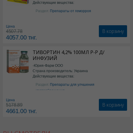
Действующие вещества:
Бензокаин
Раздел:
Препараты от геморроя
Цена
В корзину
4507.78
4057.00
тнг.
ТИВОРТИН 4,2% 100МЛ Р-Р Д/
ИНФУЗИЙ
-Юрия-Фарм ООО
Страна производитель: Украина
Действующие вещества:
Аргинин
Раздел:
Препараты для улчшения
кровообращения
Цена
В корзину
5178.89
4661.00
тнг.