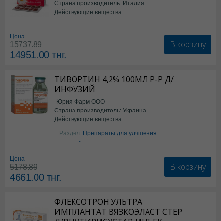
Страна производитель: Италия
Действующие вещества:
*БАД
Цена
В корзину
15737.89
14951.00
тнг.
ТИВОРТИН 4,2% 100МЛ Р-Р Д/
ИНФУЗИЙ
-Юрия-Фарм ООО
Страна производитель: Украина
Действующие вещества:
Аргинин
Раздел:
Препараты для улчшения
кровообращения
Цена
В корзину
5178.89
4661.00
тнг.
ФЛЕКСОТРОН УЛЬТРА
ИМПЛАНТАТ ВЯЗКОЭЛАСТ СТЕР