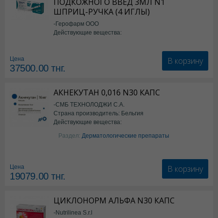
ПОДКОЖНОГО ВВЕД 3МЛ N1
ШПРИЦ-РУЧКА (4 ИГЛЫ)
-Герофарм ООО
Действующие вещества:
Семаглутид
В корзину
Цена
37500.00
тнг.
АКНЕКУТАН 0,016 N30 КАПС
-СМБ ТЕХНОЛОДЖИ С.А.
Страна производитель: Бельгия
Действующие вещества:
Изотретиноин
Раздел:
Дерматологические препараты
В корзину
Цена
19079.00
тнг.
ЦИКЛОНОРМ АЛЬФА N30 КАПС
-Nutrilinea S.r.l