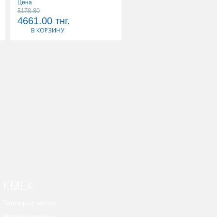
Цена
Цена
5178.89
19721.11
4661.00
тнг.
17749.00
тнг.
В КОРЗИНУ
В КОРЗИНУ
КӨМЕК
Тапсырыс жасау
Жеткізу ережесі