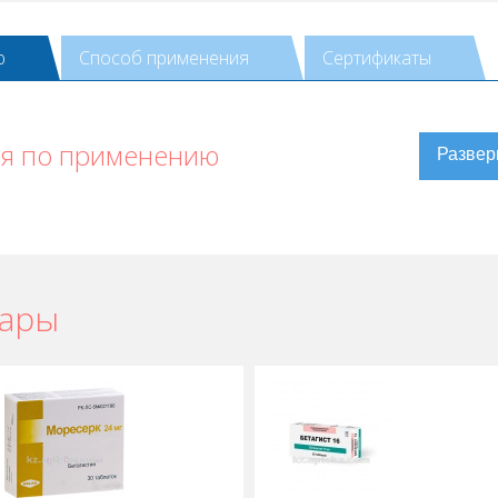
ю
Способ применения
Сертификаты
ия по применению
вары