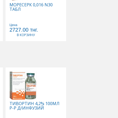
МОРЕСЕРК 0,016 N30
БЕТАГИСТИН-ЛФ 0,0
ТАБЛ
N30 ТАБЛ
Цена
Цена
2727.00
тнг.
2641.00
тнг.
В КОРЗИНУ
В КОРЗИНУ
ТИВОРТИН 4,2% 100МЛ
ЦЕРЕБРАЛ N20 АМП Р
Р-Р Д/ИНФУЗИЙ
ДЛЯ ПРИЕМА ВНУТР