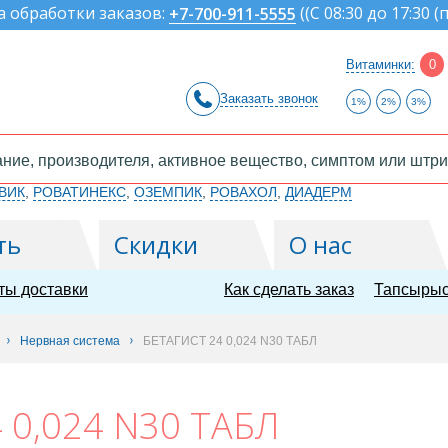
а обработки заказов:
(
(С 08:30 до 17:30 (
+7-700-911-5555
Витаминки:
0
Заказать звонок
1%
2%
3%
ВИК
,
РОВАТИНЕКС
,
ОЗЕМПИК
,
РОВАХОЛ
,
ДИАДЕРМ
ть
Скидки
О нас
ты доставки
Как сделать заказ
Тапсырыс
Нервная система
БЕТАГИСТ 24 0,024 N30 ТАБЛ
 0,024 N30 ТАБЛ