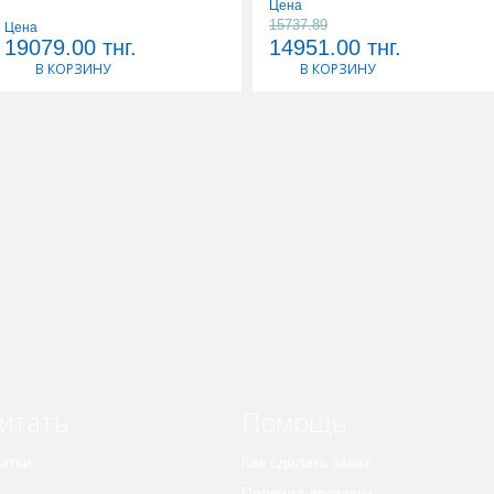
Цена
15737.89
Цена
19079.00
тнг.
14951.00
тнг.
В КОРЗИНУ
В КОРЗИНУ
итать
Помощь
атьи
Как сделать заказ
Правила доставки