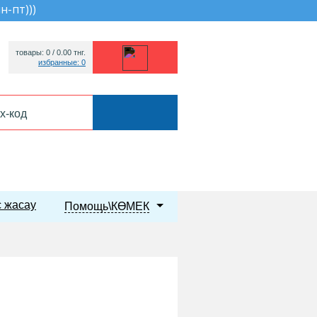
пн-пт))
)
товары: 0 /
0.00
тнг.
избранные: 0
 жасау
Помощь\КӨМЕК