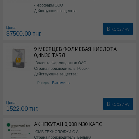
-Герофарм ООО
Действующие вещества:
Семаглутид
В корзину
Цена
37500.00
тнг.
9 МЕСЯЦЕВ ФОЛИЕВАЯ КИСЛОТА
0,4N30 ТАБЛ
-Валента Фармацевтика ОАО
Страна производитель: Россия
Действующие вещества:
фолиевая кислота
Раздел:
Витамины
В корзину
Цена
1522.00
тнг.
АКНЕКУТАН 0,008 N30 КАПС
-СМБ ТЕХНОЛОДЖИ С.А.
Страна производитель: Бельгия