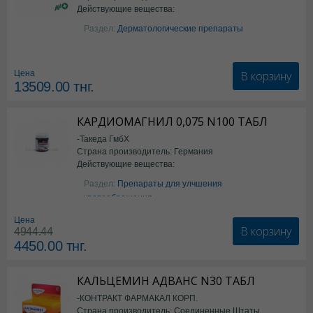
Действующие вещества:
Изотретиноин
Раздел:
Дерматологические препараты
В корзину
Цена
13509.00
тнг.
КАРДИОМАГНИЛ 0,075 N100 ТАБЛ
-Такеда ГмбХ
Страна производитель: Германия
Действующие вещества:
ацетилсалициловая кислота
Раздел:
Препараты для улчшения
кровообращения
Цена
В корзину
4944.44
4450.00
тнг.
КАЛЬЦЕМИН АДВАНС N30 ТАБЛ
-КОНТРАКТ ФАРМАКАЛ КОРП.
Страна производитель: Соединенные Штаты