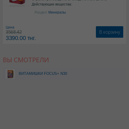
Действующие вещества:
Америки
Колекальциферол+Кальция
Раздел:
Минералы
карбонат
Цена
В корзину
3568.42
3390.00
тнг.
ВЫ СМОТРЕЛИ
ВИТАМИШКИ FOCUS+ N30
ПАСТИЛКИ ЖЕВАТ