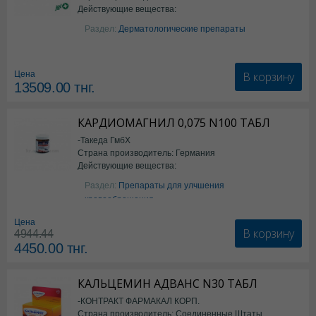
Действующие вещества:
Изотретиноин
Раздел:
Дерматологические препараты
В корзину
Цена
13509.00
тнг.
КАРДИОМАГНИЛ 0,075 N100 ТАБЛ
-Такеда ГмбХ
Страна производитель: Германия
Действующие вещества:
ацетилсалициловая кислота
Раздел:
Препараты для улчшения
кровообращения
Цена
В корзину
4944.44
4450.00
тнг.
КАЛЬЦЕМИН АДВАНС N30 ТАБЛ
-КОНТРАКТ ФАРМАКАЛ КОРП.
Страна производитель: Соединенные Штаты