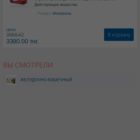
Действующие вещества:
Америки
Колекальциферол+Кальция
Раздел:
Минералы
карбонат
Цена
В корзину
3568.42
3390.00
тнг.
ВЫ СМОТРЕЛИ
ЖЕЛУДОЧНО-КИШЕЧНЫЙ
Ф/Ч 1,5 N20 ФИЛЬТР-
ПАКЕТ