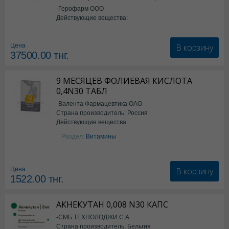
-Герофарм ООО
Действующие вещества:
Семаглутид
В корзину
Цена
37500.00
тнг.
9 МЕСЯЦЕВ ФОЛИЕВАЯ КИСЛОТА
0,4N30 ТАБЛ
-Валента Фармацевтика ОАО
Страна производитель: Россия
Действующие вещества:
фолиевая кислота
Раздел:
Витамины
В корзину
Цена
1522.00
тнг.
АКНЕКУТАН 0,008 N30 КАПС
-СМБ ТЕХНОЛОДЖИ С.А.
Страна производитель: Бельгия