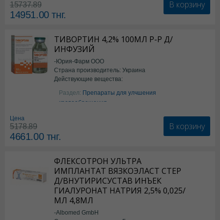
В корзину
15737.89
14951.00
тнг.
ТИВОРТИН 4,2% 100МЛ Р-Р Д/
ИНФУЗИЙ
-Юрия-Фарм ООО
Страна производитель: Украина
Действующие вещества:
Аргинин
Раздел:
Препараты для улчшения
кровообращения
Цена
В корзину
5178.89
4661.00
тнг.
ФЛЕКСОТРОН УЛЬТРА
ИМПЛАНТАТ ВЯЗКОЭЛАСТ СТЕР
Д/ВНУТИРИСУСТАВ ИНЪЕК
ГИАЛУРОНАТ НАТРИЯ 2,5% 0,025/
МЛ 4,8МЛ
-Albomed GmbH