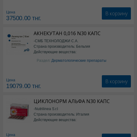
Семаглутид
В корзину
Цена
37500.00
тнг.
АКНЕКУТАН 0,016 N30 КАПС
-СМБ ТЕХНОЛОДЖИ С.А.
Страна производитель: Бельгия
Действующие вещества:
Изотретиноин
Раздел:
Дерматологические препараты
В корзину
Цена
19079.00
тнг.
ЦИКЛОНОРМ АЛЬФА N30 КАПС
-Nutrilinea S.r.l
Страна производитель: Италия
Действующие вещества:
*БАД
Цена