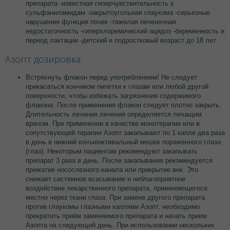
препарата -известная гиперчувствительность к
сульфаниламидам -закрытоугольная глаукома -серьезные
нарушения функции почек -тяжелая печеночная
недостаточность -гиперхлоремический ацидоз -беременность и
период лактации -детский и подростковый возраст до 18 лет
Азопт дозировка
Встряхнуть флакон перед употреблением! Не следует
прикасаться кончиком пипетки к глазам или любой другой
поверхности, чтобы избежать загрязнения содержимого
флакона. После применения флакон следует плотно закрыть.
Длительность лечения лечения определяется лечащим
врачом. При применении в качестве монотерапии или в
сопутствующей терапии Азопт закапывают по 1 капле два раза
в день в нижний конъюнктивальный мешок пораженного глаза
(глаз). Некоторым пациентам рекомендуют закапывать
препарат 3 раза в день. После закапывания рекомендуется
прижатие носослезного канала или прикрытие век. Это
снижает системное всасывание и неблагоприятное
воздействие лекарственного препарата, применяющегося
местно через ткани глаза. При замене другого препарата
против глаукомы глазными каплями Азопт, необходимо
прекратить приём заменяемого препарата и начать прием
Азопта на следующий день. При использовании нескольких