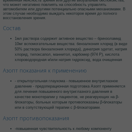
временная неясность зрения или другие визуальные беспокойства,
что может негативно повлиять на способность управлять
автомобилем или другими потенциально опасными механизмами. В
этом случае необходимо выждать некоторое время до полного
восстановления зрения.
Состав
1мл раствора содержит активное вещество – бринзоламид
10мг вспомогательные вещества: бензалкония хлорид (в виде
50% раствора бензалкония хлорида), динатрия эдетат, натрия
хлорид, тилоксапол, маннитол, карбомер (974 Р), кислота
хлороводородная и/или натрия гидроксид, вода очищенная
Азопт показания к применению
- открытоугольная глаукома - повышенное внутриглазное
давление - предоперационная подготовка Азопт применяется
для лечения повышенного внутриглазного давления в
качестве монотерапии у пациентов, не реагирующих на β-
блокаторы, больных которым противопоказаны β-блокаторы
или в сопутствующей терапии с β-блокаторами.
Азопт противопоказания
-повышенная чувствительность к любому компоненту