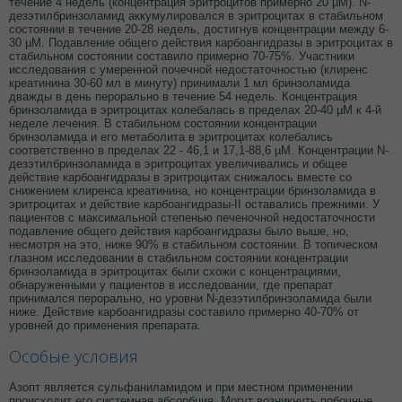
течение 4 недель (концентрация эритроцитов примерно 20 µМ). N-
дезэтилбринзоламид аккумулировался в эритроцитах в стабильном
состоянии в течение 20-28 недель, достигнув концентрации между 6-
30 µМ. Подавление общего действия карбоангидразы в эритроцитах в
стабильном состоянии составило примерно 70-75%. Участники
исследования с умеренной почечной недостаточностью (клиренс
креатинина 30-60 мл в минуту) принимали 1 мл бринзоламида
дважды в день перорально в течение 54 недель. Концентрация
бринзоламида в эритроцитах колебалась в пределах 20-40 µМ к 4-й
неделе лечения. В стабильном состоянии концентрации
бринзоламида и его метаболита в эритроцитах колебались
соответственно в пределах 22 - 46,1 и 17,1-88,6 µМ. Концентрации N-
дезэтилбринзоламида в эритроцитах увеличивались и общее
действие карбоангидразы в эритроцитах снижалось вместе со
снижением клиренса креатинина, но концентрации бринзоламида в
эритроцитах и действие карбоангидразы-II оставались прежними. У
пациентов с максимальной степенью печеночной недостаточности
подавление общего действия карбоангидразы было выше, но,
несмотря на это, ниже 90% в стабильном состоянии. В топическом
глазном исследовании в стабильном состоянии концентрации
бринзоламида в эритроцитах были схожи с концентрациями,
обнаруженными у пациентов в исследовании, где препарат
принимался перорально, но уровни N-дезэтилбринзоламида были
ниже. Действие карбоангидразы составило примерно 40-70% от
уровней до применения препарата.
Особые условия
Азопт является сульфаниламидом и при местном применении
происходит его системная абсорбция. Могут возникнуть побочные