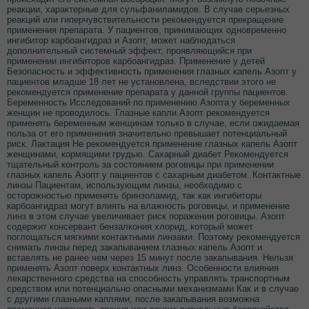
реакции, характерные для сульфаниламидов. В случае серьезных
реакций или гиперчувствительности рекомендуется прекращение
применения препарата. У пациентов, принимающих одновременно
ингибитор карбоангидраз и Азопт, может наблюдаться
дополнительный системный эффект, проявляющийся при
применении ингибиторов карбоангидраз. Применение у детей
Безопасность и эффективность применения глазных капель Азопт у
пациентов младше 18 лет не установлена, вследствии этого не
рекомендуется применение препарата у данной группы пациентов.
Беременность Исследований по применению Азопта у беременных
женщин не проводилось. Глазные капли Азопт рекомендуется
применять беременным женщинам только в случае, если ожидаемая
польза от его применения значительно превышает потенциальный
риск. Лактация Не рекомендуется применение глазных капель Азопт
женщинами, кормящими грудью. Сахарный диабет Рекомендуется
тщательный контроль за состоянием роговицы при применении
глазных капель Азопт у пациентов с сахарным диабетом. Контактные
линзы Пациентам, использующим линзы, необходимо с
осторожностью применять бринзоламид, так как ингибиторы
карбоангидраз могут влиять на влажность роговицы, и применение
линз в этом случае увеличивает риск поражения роговицы. Азопт
содержит консервант бензалкония хлорид, который может
поглощаться мягкими контактными линзами. Поэтому рекомендуется
снимать линзы перед закапыванием глазных капель Азопт и
вставлять не ранее чем через 15 минут после закапывания. Нельзя
применять Азопт поверх контактных линз. Особенности влияния
лекарственного средства на способность управлять транспортным
средством или потенциально опасными механизмами Как и в случае
с другими глазными каплями, после закапывания возможна