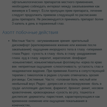
офтальмологических препаратов местного применения,
необходимо соблюдать интервал между закапываниями как
минимум в 5 минут. Если пропущен прем препарата, лечение
следует продолжить приемом следующей по расписанию
дозы препарата. Не рекомендуется принимать препарат более
3 капель в день в пораженный глаз.
Азопт побочные действия
Местные Часто: -затуманивание зрения -зрительный
дискомфорт (кратковременное жжение или жжение после
закапывания) -ощущение инородного тела в глазу -гиперемия
глаза Редко: -сухость в глазу -боль в глазу -раздражение
глаза -зуд в глазу -кератит, кератопатия -блефарит
-коньюнктивит, коньюнктивальные фолликулы -корка по краю
век -неприятные ощущения -слезоточивость -усталость глаз и
неадекватное видение. При примении Азопта в сопутствующей
терапии с тимололом в редких случаях отмечалась эрозия
роговицы. Системные: Часто: -головная боль -кислый или
необычный вкус Редко: -депрессия и головокружение -боль в
груди -аллопеция -диспное, фарингит, бронхит -ринит, носовое
кровотечение, кровохарканье -сухость во рту, тошнота и
диспепсия -дерматиты -парестезия, характеризующаяся как
временное онемение или ощущение покалывания в
конечностях,