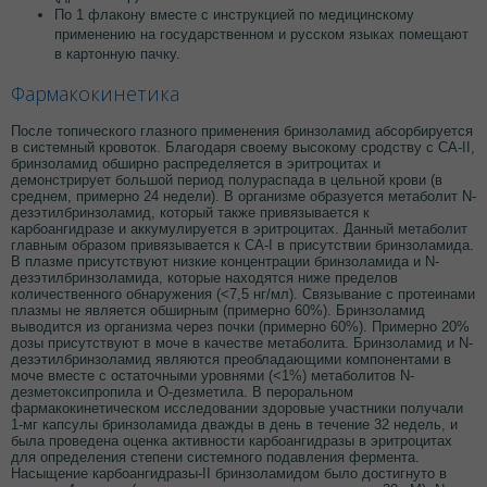
По 1 флакону вместе с инструкцией по медицинскому
применению на государственном и русском языках помещают
в картонную пачку.
Фармакокинетика
После топического глазного применения бринзоламид абсорбируется
в системный кровоток. Благодаря своему высокому сродству с CA-II,
бринзоламид обширно распределяется в эритроцитах и
демонстрирует большой период полураспада в цельной крови (в
среднем, примерно 24 недели). В организме образуется метаболит N-
дезэтилбринзоламид, который также привязывается к
карбоангидразе и аккумулируется в эритроцитах. Данный метаболит
главным образом привязывается к CA-I в присутствии бринзоламида.
В плазме присутствуют низкие концентрации бринзоламида и N-
дезэтилбринзоламида, которые находятся ниже пределов
количественного обнаружения (<7,5 нг/мл). Связывание с протеинами
плазмы не является обширным (примерно 60%). Бринзоламид
выводится из организма через почки (примерно 60%). Примерно 20%
дозы присутствуют в моче в качестве метаболита. Бринзоламид и N-
дезэтилбринзоламид являются преобладающими компонентами в
моче вместе с остаточными уровнями (<1%) метаболитов N-
дезметоксипропила и О-дезметила. В пероральном
фармакокинетическом исследовании здоровые участники получали
1-мг капсулы бринзоламида дважды в день в течение 32 недель, и
была проведена оценка активности карбоангидразы в эритроцитах
для определения степени системного подавления фермента.
Насыщение карбоангидразы-II бринзоламидом было достигнуто в