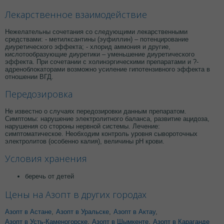
Лекарственное взаимодействие
Нежелательны сочетания со следующими лекарственными
средствами: - метилксантины (эуфиллин) – потенцирование
диуретического эффекта; - хлорид аммония и другие,
кислотообразующие диуретики – уменьшение диуретического
эффекта. При сочетании с холинэргическими препаратами и ?-
адреноблокаторами возможно усиление гипотензивного эффекта в
отношении ВГД.
Передозировка
Не известно о случаях передозировки данным препаратом.
Симптомы: нарушение электролитного баланса, развитие ацидоза,
нарушения со стороны нервной системы. Лечение:
симптоматическое. Необходим контроль уровня сывороточных
электролитов (особенно калия), величины рН крови.
Условия хранения
беречь от детей
Цены на Азопт в других городах
Азопт в Астане
,
Азопт в Уральске
,
Азопт в Актау
,
Азопт в Усть-Каменогорске
,
Азопт в Шымкенте
,
Азопт в Караганде