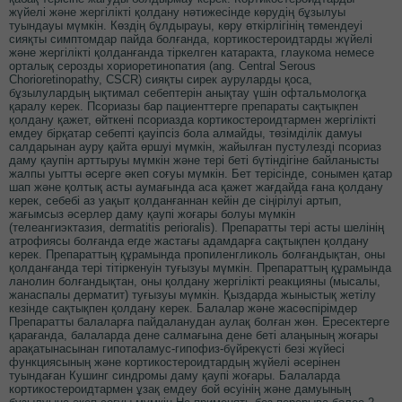
жүйелі және жергілікті қолдану нәтижесінде көрудің бұзылуы
туындауы мүмкін. Көздің бұлдырауы, көру өткірлігінің төмендеуі
сияқты симптомдар пайда болғанда, кортикостероидтарды жүйелі
және жергілікті қолданғанда тіркелген катаракта, глаукома немесе
орталық серозды хориоретинопатия (ang. Central Serous
Chorioretinopathy, CSCR) сияқты сирек ауруларды қоса,
бұзылулардың ықтимал себептерін анықтау үшін офтальмологқа
қаралу керек. Псориазы бар пациенттерге препараты сақтықпен
қолдану қажет, өйткені псориазда кортикостероидтармен жергілікті
емдеу бірқатар себепті қауіпсіз бола алмайды, төзімділік дамуы
салдарынан ауру қайта өршуі мүмкін, жайылған пустулезді псориаз
даму қаупін арттыруы мүмкін және тері беті бүтіндігіне байланысты
жалпы уытты әсерге әкеп соғуы мүмкін. Бет терісінде, сонымен қатар
шап және қолтық асты аумағында аса қажет жағдайда ғана қолдану
керек, себебі аз уақыт қолданғаннан кейін де сіңірілуі артып,
жағымсыз әсерлер даму қаупі жоғары болуы мүмкін
(телеангиэктазия, dermatitis perioralis). Препаратты тері асты шелінің
атрофиясы болғанда егде жастағы адамдарға сақтықпен қолдану
керек. Препараттың құрамында пропиленгликоль болғандықтан, оны
қолданғанда тері тітіркенуін туғызуы мүмкін. Препараттың құрамында
ланолин болғандықтан, оны қолдану жергілікті реакцияны (мысалы,
жанаспалы дерматит) туғызуы мүмкін. Қыздарда жыныстық жетілу
кезінде сақтықпен қолдану керек. Балалар және жасөспірімдер
Препаратты балаларға пайдаланудан аулақ болған жөн. Ересектерге
қарағанда, балаларда дене салмағына дене беті алаңының жоғары
арақатынасынан гипоталамус-гипофиз-бүйрекүсті безі жүйесі
функциясының және кортикостероидтардың жүйелі әсерінен
туындаған Кушинг синдромы даму қаупі жоғары. Балаларда
кортикостероидтармен ұзақ емдеу бой өсуінің және дамуының