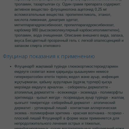
троламин, тазартылған су. Один грамм препарата содержит:
активное вещество- флуоцинолона ацетонид 0,25 мг
вспомогательные вещества: пропиленгликоль, этанол,
кислота лимонная, динатрия эдетат,
метилпарагидроксибензоат, пропилпарагидроксибензоат,
карбомер 980 (высокомолекулярный карбоксиполиметилен),
троламин, вода очищенная. Описание внешнего вида, запаха,
вкуса Бесцветный прозрачный гель с легкой опалесценцией и
запахом спирта этилового.
Флуцинар показания к применению
Флуцинар® жақпамай түрінде глюкокортикостероидтармен
емдеуге сезімтал және қарқынды қышынумен немесе
гиперкератозбен өтетін терінің жедел және ауыр, инфекция
жұқтырмаған, қабыну ауруларын (құрғақ түрлері) қысқа
мерзімде емдеуге арналған. - себореялы дерматитте -
атопиялық дерматитте - есекжемде - экземада - полиморфты
эритемада - қызыл жегіде - псориаздың ауыр түрінде - жалпақ
қызғылт теміреткіде -себорейный дерматит - атопический
дерматит - уртикарный лишай - контактная аллергическая
экзема - полиморфная эритема - красная волчанка - псориаз -
плоский лишай Флуцинар® в форме мази применяется для
непродолжительного лечения острых и тяжелых,
неинфицированных, сухих воспалительных заболеваний кожи,