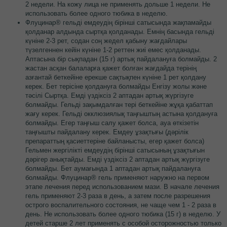
2 недели. На кожу лица не применять дольше 1 недели. Не
использовать более одного тюбика в неделю.
Флуцинар® гельді емдеудің бірінші сатысында жақпамайды
қолданар алдында сыртқа қолданады. Емнің басында гельді
күніне 2-3 рет, содан соң жедел қабыну жағдайлары
түзелгеннен кейін күніне 1-2 реттен жиі емес қолданады.
Аптасына бір сықпадан (15 г) артық пайдалануға болмайды. 2
жастан асқан балаларға қажет болған жағдайда терінің
азғантай беткейіне ерекше сақтықпен күніне 1 рет қолдану
керек. Бет терісіне қолдануға болмайды Енгізу жолы және
тәсілі Сыртқа. Емді үздіксіз 2 аптадан артық жүргізуге
болмайды. Гельді зақымдалған тері беткейіне жұқа қабаттап
жағу керек. Гельді окклюзиялық таңғыштың астына қолдануға
болмайды. Егер таңғыш салу қажет болса, ауа өткізетін
таңғышты пайдалану керек. Емдеу ұзақтығы (дәрілік
препараттың қасиеттеріне байланысты, егер қажет болса)
Гельмен жергілікті емдеудің бірінші сатысының ұзақтығын
дәрігер анықтайды. Емді үздіксіз 2 аптадан артық жүргізуге
болмайды. Бет аумағында 1 аптадан артық пайдалануға
болмайды. Флуцинар® гель применяют наружно на первом
этапе лечения перед использованием мази. В начале лечения
гель применяют 2-3 раза в день, а затем после разрешения
острого воспалительного состояния, не чаще чем 1 - 2 раза в
день. Не использовать более одного тюбика (15 г) в неделю. У
детей старше 2 лет применять с особой осторожностью только