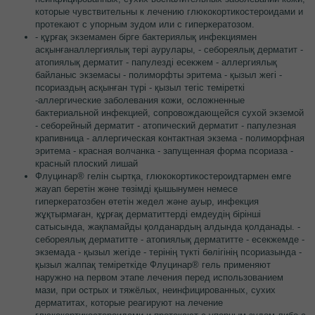
которые чувствительны к лечению глюкокортикостероидами и
протекают с упорным зудом или с гиперкератозом.
- құрғақ экземамен бірге бактериялық инфекциямен
асқынғаналлергиялық тері аурулары, - себореялық дерматит -
атопиялық дерматит - папулезді есекжем - аллергиялық
байланыс экземасы - полиморфты эритема - қызыл жегі -
псориаздың асқынған түрі - қызыл тегіс теміреткі
-аллергические заболевания кожи, осложненные
бактериальной инфекцией, сопровождающейся сухой экземой
- себорейный дерматит - атопический дерматит - папулезная
крапивница - аллергическая контактная экзема - полиморфная
эритема - красная волчанка - запущенная форма псориаза -
красный плоский лишай
Флуцинар® гелін сыртқа, глюкокортикостероидтармен емге
жауап беретін және төзімді қышынумен немесе
гиперкератозбен өтетін жедел және ауыр, инфекция
жұқтырмаған, құрғақ дерматиттерді емдеудің бірінші
сатысында, жақпамайды қолданардың алдында қолданады. -
себореялық дерматитте - атопиялық дерматитте - есекжемде -
экземада - қызыл жегіде - терінің түкті бөлігінің псориазында -
қызыл жалпақ теміреткіде Флуцинар® гель применяют
наружно на первом этапе лечения перед использованием
мази, при острых и тяжёлых, неинфицированных, сухих
дерматитах, которые реагируют на лечение