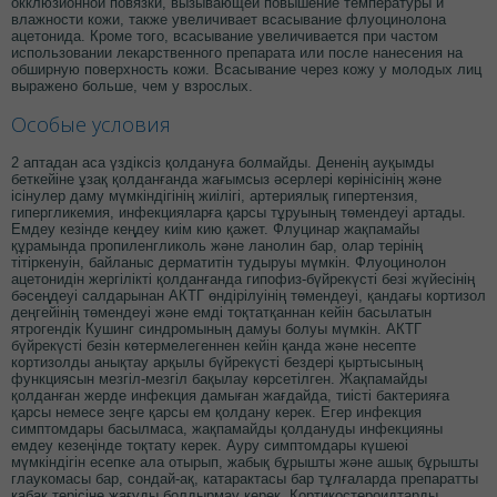
окклюзионной повязки, вызывающей повышение температуры и
влажности кожи, также увеличивает всасывание флуоцинолона
ацетонида. Кроме того, всасывание увеличивается при частом
использовании лекарственного препарата или после нанесения на
обширную поверхность кожи. Всасывание через кожу у молодых лиц
выражено больше, чем у взрослых.
Особые условия
2 аптадан аса үздіксіз қолдануға болмайды. Дененің ауқымды
беткейіне ұзақ қолданғанда жағымсыз әсерлері көрінісінің және
ісінулер даму мүмкіндігінің жиілігі, артериялық гипертензия,
гипергликемия, инфекцияларға қарсы тұруының төмендеуі артады.
Емдеу кезінде кеңдеу киім кию қажет. Флуцинар жақпамайы
құрамында пропиленгликоль және ланолин бар, олар терінің
тітіркенуін, байланыс дерматитін тудыруы мүмкін. Флуоцинолон
ацетонидін жергілікті қолданғанда гипофиз-бүйрекүсті безі жүйесінің
бәсеңдеуі салдарынан АКТГ өндірілуінің төмендеуі, қандағы кортизол
деңгейінің төмендеуі және емді тоқтатқаннан кейін басылатын
ятрогендік Кушинг синдромының дамуы болуы мүмкін. АКТГ
бүйрекүсті безін көтермелегеннен кейін қанда және несепте
кортизолды анықтау арқылы бүйрекүсті бездері қыртысының
функциясын мезгіл-мезгіл бақылау көрсетілген. Жақпамайды
қолданған жерде инфекция дамыған жағдайда, тиісті бактерияға
қарсы немесе зеңге қарсы ем қолдану керек. Егер инфекция
симптомдары басылмаса, жақпамайды қолдануды инфекцияны
емдеу кезеңінде тоқтату керек. Ауру симптомдары күшеюі
мүмкіндігін есепке ала отырып, жабық бұрышты және ашық бұрышты
глаукомасы бар, сондай-ақ, катарактасы бар тұлғаларда препаратты
қабақ терісіне жағуды болдырмау керек. Кортикостероидтарды