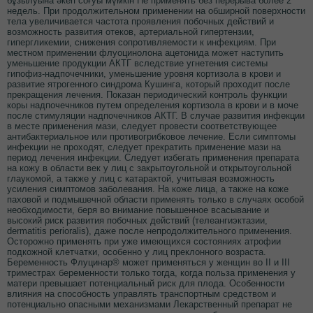
бұзылуына әкеп соғуы мүмкін Не применять без перерыва более 2
недель. При продолжительном применении на обширной поверхности
тела увеличивается частота проявления побочных действий и
возможность развития отеков, артериальной гипертензии,
гипергликемии, снижения сопротивляемости к инфекциям. При
местном применении флуоцинолона ацетонида может наступить
уменьшение продукции АКТГ вследствие угнетения системы
гипофиз-надпочечники, уменьшение уровня кортизола в крови и
развитие ятрогенного синдрома Кушинга, который проходит после
прекращения лечения. Показан периодический контроль функции
коры надпочечников путем определения кортизола в крови и в моче
после стимуляции надпочечников АКТГ. В случае развития инфекции
в месте применения мази, следует провести соответствующее
антибактериальное или противогрибковое лечение. Если симптомы
инфекции не проходят, следует прекратить применение мази на
период лечения инфекции. Следует избегать применения препарата
на кожу в области век у лиц с закрытоугольной и открытоугольной
глаукомой, а также у лиц с катарактой, учитывая возможность
усиления симптомов заболевания. На коже лица, а также на коже
паховой и подмышечной области применять только в случаях особой
необходимости, беря во внимание повышенное всасывание и
высокий риск развития побочных действий (телеангиэктазии,
dermatitis perioralis), даже после непродолжительного применения.
Осторожно применять при уже имеющихся состояниях атрофии
подкожной клетчатки, особенно у лиц преклонного возраста.
Беременность Флуцинар® может применяться у женщин во II и III
триместрах беременности только тогда, когда польза применения у
матери превышает потенциальный риск для плода. Особенности
влияния на способность управлять транспортным средством и
потенциально опасными механизмами Лекарственный препарат не