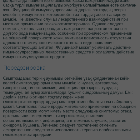
қолданғанда пациенттерге шешекке қарсы вакцинациялауды және
басқа түрлі иммунизациялауды жүргізуге болмайтынын есте сақтаған
жөн. Флуцинар® иммуносупрессиялық дәрілік заттардың әсерін
күшейтіп, иммунитетті көтермелейтін заттардың әсерін әлсіретуі
мүмкін. Не известны случаи лекарственного взаимодействия при
местном применении глюкокортикостероидов. Однако следует
помнить, что нельзя проводить вакцинацию пациентов от оспы и
другого рода иммунизацию, особенно при хроническом применении
на обширной поверхности кожи, учитывая возможность отсутствия
адекватного иммунологического ответа в виде появления
соответствующих антител. Флуцинар® может усиливать действие
иммуносупрессивных лекарственных средств и ослаблять действие
иммуностимулирующих средств.
Передозировка
Симптомдары: терінің ауқымды беткейіне ұзақ қолданғаннан кейін
келесі симптомдар орын алуы мүмкін: ісінулер, артериялық
гипертензия, гипергликемия, инфекцияларға қарсы тұрудың
төмендеуі, ал ауыр жағдайларда Кушинг синдромының дамуы. Емі:
дәрілік затты біртіндеп тоқтату керек және
глюкокортикостероидтардың мөлшері төмен болатын ем пайдалану
қажет. Симптомы: после продолжительного применения на обширной
поверхности кожи могут иметь место следующие симптомы: отеки,
артериальная гипертензия, гипергликемия, снижение
сопротивляемости к инфекциям, а в тяжелых случаях, развитие
синдрома Кушинга. Лечение: следует постепенно отменить
лекарственное средство и использовать терапию слабоактивными
глюкокортикостероидами.