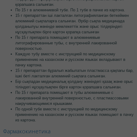
қорапшаға салынған.
По 15 г в алюминиевой тубе. По 1 тубе в пачке из картона.
15 г препараттан іші лакталған литографияланған беткеймен
алюминий сықпаларға салынған. Әрбір сықпа медицинада
қолданылуы жөнінде мемлекеттік және орыс тілдеріндегі
нұсқаулықпен бірге картон қорапқа салынған
По 15 г препарата помещают в алюминиевые
литографированные тубы, с внутренней лакированной
поверхностью.
Каждую тубу вместе с инструкцией по медицинскому
применению на казахском и русском языках вкладывают в
пачку картона.
15 г препараттан бұралып жабылатын пластмасса қақпағы бар,
ішкі беті лакталған алюминий сықпаға салынған.
Бір сықпадан медициналық қолдану жөніндегі қазақ және орыс
тіліндегі нұсқаулықпен бірге картон қорапшаға салынған.
По 15 г препарата помещают в тубы алюминиевые с
лакированной внутренней поверхностью, с пластмассовыми
накручивающимися крышками.
По одной тубе вместе с инструкцией по медицинскому
применению на казахском и русском языках помещают в пачку
из картона.
Фармакокинетика