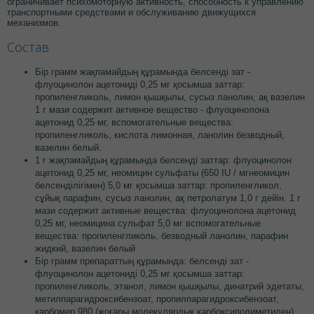
ограничивает психомоторную активность, способность к управлению
транспортными средствами и обслуживанию движущихся
механизмов.
Состав
Бір грамм жақпамайдың құрамында белсенді зат -
флуоцинолон ацетониді 0,25 мг қосымша заттар:
пропиленгликоль, лимон қышқылы, сусыз ланолин, ақ вазелин
1 г мази содержит активное вещество - флуоцинолона
ацетонид 0,25 мг, вспомогательные вещества:
пропиленгликоль, кислота лимонная, ланолин безводный,
вазелин белый.
1 г жақпамайдың құрамында белсенді заттар: флуоцинолон
ацетонид 0,25 мг, неомицин сульфаты (650 IU / мгнеомицин
белсенділігімен) 5,0 мг қосымша заттар: пропиленгликол,
сұйық парафин, сусыз ланолин, ақ петролатум 1,0 г дейін. 1 г
мази содержит активные вещества: флуоцинолона ацетонид
0,25 мг, неомицина сульфат 5,0 мг вспомогательные
вещества: пропиленгликоль, безводный ланолин, парафин
жидкий, вазелин белый
Бір грамм препараттың құрамында: белсенді зат -
флуоцинолон ацетониді 0,25 мг қосымша заттар:
пропиленгликоль, этанол, лимон қышқылы, динатрий эдетаты,
метилпарагидроксибензоат, пропилпарагидроксибензоат,
карбомер 980 (жоғары молекулярлық карбоксиполиметилен),