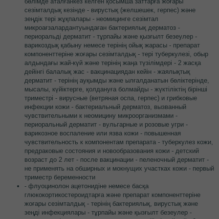
бөлімде аталғанкез келген қосымша заттарға жоғары
сезімталдық кезінде - вирустық (желшешек, герпес) және
зеңдік тері жұқпалары - неомицинге сезімтал
микроағзалардантуындаған бактериялық дерматоз -
периоральді дерматит - тұрпайы және қызғылт безеулер -
варикоздық қабыну немесе терінің ойық жарасы - препарат
компоненттеріне жоғары сезімталдық - тері туберкулезі, обыр
алдындағы жай-күй және терінің жаңа түзілімдері - 2 жасқа
дейінгі балалық жас - вакцинациядан кейін - жаялықтық
дерматит - терінің ауқымды және ылғалданатын бөліктерінде,
мысалы, күйіктерге, қолдануға болмайды - жүктіліктің бірінші
триместрі - вирусные (ветряная оспа, герпес) и грибковые
инфекции кожи - бактериальный дерматоз, вызванный
чувствительными к неомицину микроорганизмами -
периоральный дерматит - вульгарные и розовые угри -
варикозное воспаление или язва кожи - повышенная
чувствительность к компонентам препарата - туберкулез кожи,
предраковые состояния и новообразования кожи - детский
возраст до 2 лет - после вакцинации - пеленочный дерматит -
не применять на обширных и мокнущих участках кожи - первый
триместр беременности
- флуоцинолон ацетонидіне немесе басқа
глюкокортикостероидтарға және препарат компоненттеріне
жоғары сезімталдық - терінің бактериялық, вирустық және
зеңді инфекциялары - тұрпайы және қызғылт безеулер -