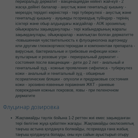
периоральді дерматит - вакцинациядан кейінгі жай-күй - 2
жасқа дейінгі балалар - анустық және генитальді қышыну -
мерездің терідегі көріністері - тері туберкулезі - анустық және
генитальді қышыну - ауқымды псориаздық түйіндер - терінің
ісіктері және обыр алдындағы жағдайлар - АІЖ эрозиялық-
ойықжаралы зақымданулары - тері жабындарының жаралы
зақымданулары, ойықжаралар - жаялықтан болған дерматитте
-повышенная чувствительность к флуоцинолона ацетониду
или другим глюкокортикостероидам и компонентам препарата -
вирусные, бактериальные и грибковые инфекции кожи -
вульгарные и розовые угри - периоральный дерматит -
состояния после вакцинации - дети до 2 лет - анальный и
генитальный зуд - кожные проявления сифилиса - туберкулез
кожи - анальный и генитальный зуд - обширные
псориатические бляшки - опухоли и предраковые состояния
кожи - эрозивно-язвенные поражения ЖКТ - раневые
повреждения кожных покровов, язвы - при пеленочном
дерматите
Флуцинар дозировка
Жақпамайды тәулік бойына 1-2 реттен жиі емес зақымданған
тері бөлігіне жұқа қабатпен жағады. Жақпамайды окклюзиялық
таңғыш астына қолдануға болмайды, псориазда ғана жабық
таңғыш қолдануға болады, оны күн сайын ауыстырып отыру