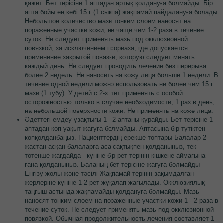
қажет. Бет терісіне 1 аптадан артық қолдануға болмайды. Бір
апта бойы ең көбі 15 г (1 сықпа) жақпамай пайдалануға болады
Небольшое количество мази тонким слоем наносят на
пораженные участки кожи, не чаще чем 1-2 раза в течение
суток. Не следует применять мазь под окклюзионной
повязкой, за исключением псориаза, где допускается
применение закрытой повязки, которую следует менять
каждый день. Не следует проводить лечение без перерыва
более 2 недель. Не наносить на кожу лица больше 1 недели. В
течение одной недели можно использовать не более чем 15 г
мази (1 тубу). У детей с 2-х лет применять с особой
осторожностью только в случае необходимости, 1 раз в день,
на небольшой поверхности кожи. Не применять на коже лица.
Әдеттегі емдеу ұзақтығы 1 - 2 аптаны құрайды. Бет терісіне 1
аптадан көп уақыт жағуға болмайды. Аптасына бір түтіктен
көпқолданбаңыз. Пациенттердің ерекше топтары Балалар 2
жастан асқан балаларға аса сақтықпен қолданыңыз, тек
төтенше жағдайда - күніне бір рет терінің кішкене аймағына
ғана қолданыңыз. Баланың бет терісіне жағуға болмайды
Енгізу жолы және тәсілі Жақпамай терінің зақымдалған
жерлеріне күніне 1-2 рет жұқалап жағылады. Окклюзиялық
таңғыш астында жақпамайды қолдануға болмайды. Мазь
наносят тонким слоем на пораженные участки кожи 1 - 2 раза в
течение суток. Не следует применять мазь под окклюзионной
повязкой. Обычная продолжительность лечения составляет 1 -