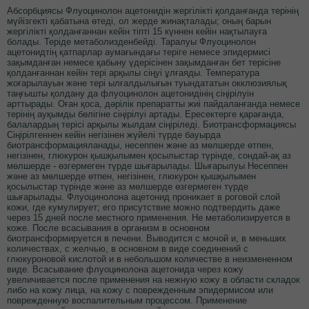
Абсорбциясы Флуоцинолон ацетонидін жергілікті қолданғанда терінің
мүйізгекті қабатына өтеді, ол жерде жинақталады; оның барын
жергілікті қолданғаннан кейін тіпті 15 күннен кейін нақтылауға
болады. Теріде метаболизденбейді. Таралуы Флуоцинолон
ацетонидтің қатпарлар аумағындағы теріге немесе эпидермисі
зақымданған немесе қабыну үдерісінен зақымданған бет терісіне
қолданғаннан кейін тері арқылы сіңуі ұлғаяды. Температура
жоғарылауын және тері ылғалдылығын туындататын окклюзиялық
таңғышты қолдану да флуоцинолон ацетонидінің сіңірілуін
арттырады. Оған қоса, дәрілік препаратты жиі пайдаланғанда немесе
терінің ауқымды бөлігіне сіңірілуі артады. Ересектерге қарағанда,
балалардың терісі арқылы жылдам сіңіріледі. Биотрансформациясы
Сіңірілгеннен кейін негізінен жүйелі түрде бауырда
биотрансформацияланады, несеппен және аз мөлшерде өтпен,
негізінен, глюкурон қышқылымен қосылыстар түрінде, сондай-ақ аз
мөлшерде - өзгермеген түрде шығарылады. Шығарылуы Несеппен
және аз мөлшерде өтпен, негізінен, глюкурон қышқылымен
қосылыстар түрінде және аз мөлшерде өзгермеген түрде
шығарылады. Флуоцинолона ацетонид проникает в роговой слой
кожи, где кумулирует; его присутствие можно подтвердить даже
через 15 дней после местного применения. Не метаболизируется в
коже. После всасывания в организм в основном
биотрансформируется в печени. Выводится с мочой и, в меньших
количествах, с желчью, в основном в виде соединений с
глюкуроновой кислотой и в небольшом количестве в неизмененном
виде. Всасывание флуоцинолона ацетонида через кожу
увеличивается после применения на нежную кожу в области складок
либо на кожу лица, на кожу с поврежденным эпидермисом или
поврежденную воспалительным процессом. Применение