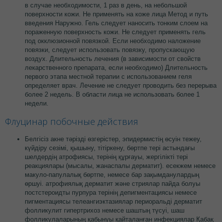
в случае необходимости, 1 раз в день, на небольшой
поверхности кожи. Не применять на коже лица Метод и путь
введения Наружно. Гель следует наносить тонким слоем на
пораженную поверхность кожи. Не следует применять гель
под окклюзионной повязкой. Если необходимо наложение
повязки, следует использовать повязку, пропускающую
воздух. Длительность лечения (в зависимости от свойств
лекарственного препарата, если необходимо) Длительность
первого этапа местной терапии с использованием геля
определяет врач. Лечение не следует проводить без перерыва
более 2 недель. В области лица не использовать более 1
недели.
Флуцинар побочные действия
Белгісіз акне тәрізді өзгерістер, эпидермистің өсуін тежеу,
күйдіру сезімі, қышыну, тітіркену, бөртпе тері астындағы
шелдердің атрофиясы, терінің құрғауы, жергілікті тері
реакциялары (мысалы, жанаспалы дерматит). есекжем немесе
макуло-папулалық бөртпе, немесе бар зақымданулардың
өршуі. атрофиялық дерматит және стриялар пайда болуы
постстероидты пурпура терінің депигментациясы немесе
пигментациясы телеангиэктазиялар периоральді дерматит
фолликулит гипертрихоз немесе шаштың түсуі, шаш
фолликулаларының қабынуы қайталанған инфекциялар Қабақ