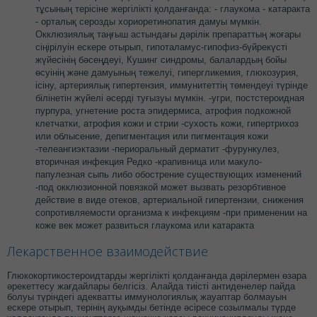
тұсының терісіне жергілікті қолданғанда: - глаукома - катаракта
- орталық серозды хориоретинопатия дамуы мүмкін.
Окклюзиялық таңғыш астындағы дәрілік препараттың жоғары
сіңірілуін ескере отырып, гипоталамус-гипофиз-бүйрекүсті
жүйесінің бәсеңдеуі, Кушинг синдромы, балалардың бойы
өсуінің және дамуының тежелуі, гипергликемия, глюкозурия,
ісіну, артериялық гипертензия, иммунитеттің төмендеуі түрінде
білінетін жүйелі әсерді туғызуы мүмкін. -угри, постстероидная
пурпура, угнетение роста эпидермиса, атрофия подкожной
клетчатки, атрофия кожи и стрии -сухость кожи, гипертрихоз
или облысение, депигментация или пигментация кожи
-телеангиэктазии -периоральный дерматит -фурункулез,
вторичная инфекция Редко -крапивница или макуло-
папулезная сыпь либо обострение существующих изменений
-под окклюзионной повязкой может вызвать резорбтивное
действие в виде отеков, артериальной гипертензии, снижения
сопротивляемости организма к инфекциям -при применении на
коже век может развиться глаукома или катаракта
Лекарственное взаимодействие
Глюкокортикостероидтарды жергілікті қолданғанда дәрілермен өзара
әрекеттесу жағдайлары белгісіз. Алайда тиісті антиденелер пайда
болуы түріндегі адекватты иммунологиялық жауаптар болмауын
ескере отырып, терінің ауқымды бетінде әсіресе созылмалы түрде