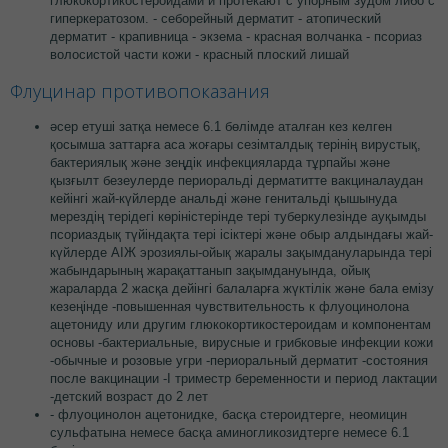
глюкокортикостероидами и протекают с упорным зудом либо с
гиперкератозом. - себорейный дерматит - атопический
дерматит - крапивница - экзема - красная волчанка - псориаз
волосистой части кожи - красный плоский лишай
Флуцинар противопоказания
әсер етуші затқа немесе 6.1 бөлімде аталған кез келген
қосымша заттарға аса жоғары сезімталдық терінің вирустық,
бактериялық және зеңдік инфекцияларда тұрпайы және
қызғылт безеулерде периоральді дерматитте вакциналаудан
кейінгі жай-күйлерде анальді және генитальді қышынуда
мерездің терідегі көріністерінде тері туберкулезінде ауқымды
псориаздық түйіндақта тері ісіктері және обыр алдындағы жай-
күйлерде АІЖ эрозиялы-ойық жаралы зақымдануларында тері
жабындарының жарақаттанып зақымдануында, ойық
жараларда 2 жасқа дейінгі балаларға жүктілік және бала емізу
кезеңінде -повышенная чувствительность к флуоцинолона
ацетониду или другим глюкокортикостероидам и компонентам
основы -бактериальные, вирусные и грибковые инфекции кожи
-обычные и розовые угри -периоральный дерматит -состояния
после вакцинации -I триместр беременности и период лактации
-детский возраст до 2 лет
- флуоцинолон ацетонидке, басқа стероидтерге, неомицин
сульфатына немесе басқа аминогликозидтерге немесе 6.1