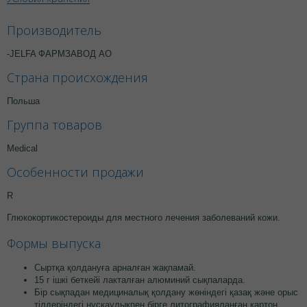
Производитель
-JELFA ФАРМЗАВОД АО
Страна происхождения
Польша
Группа товаров
Medical
Особенности продажи
R
Глюкокортикостероиды для местного лечения заболеваний кожи.
Формы выпуска
Сыртқа қолдануға арналған жақпамай.
15 г ішкі беткейі лакталған алюминий сықпаларда.
Бір сықпадан медициналық қолдану жөніндегі қазақ және орыс
тілдеріндегі нұсқаулықпен бірге литографияланған картон