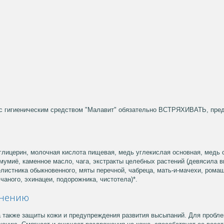
с гигиеническим средством "Малавит" обязательно ВСТРЯХИВАТЬ, предп
глицерин, молочная кислота пищевая, медь углекислая основная, медь 
 мумиё, каменное масло, чага, экстракты целебных растений (девясила в
листника обыкновенного, мяты перечной, чабреца, мать-и-мачехи, рома
чаного, эхинацеи, подорожника, чистотела)*.
енению
 а также защиты кожи и предупреждения развития высыпаний. Для пробле