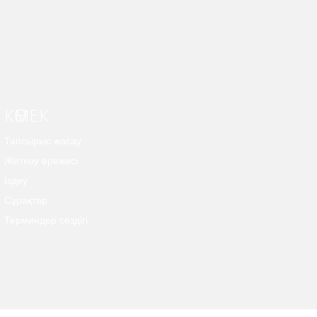
КӨМЕК
Тапсырыс жасау
Жеткізу ережесі
Іздеу
Сұрақтар
Терминдер сөздігі