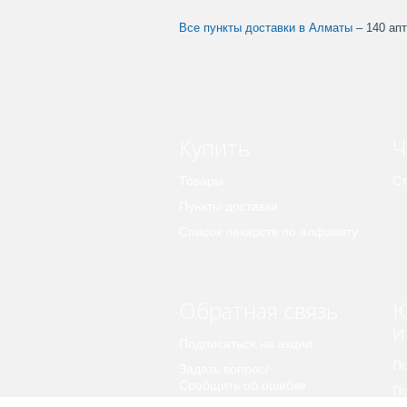
Все пункты доставки в Алматы
– 140 апт
Купить
Ч
Товары
Ст
Пункты доставки
Список лекарств по алфавиту
Обратная связь
Ю
и
Подписаться на акции
По
Задать вопрос/
Сообщить об ошибке
По
пе