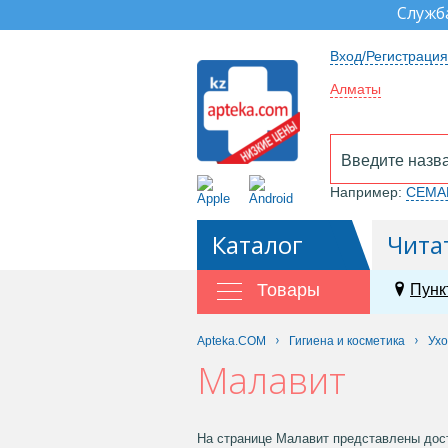
Служб
Вход/Регистрация
Алматы
Например:
СЕМА
Каталог
Чита
Товары
Пунк
Apteka.COM
Гигиена и косметика
Ухо
Малавит
На странице Малавит представлены дост