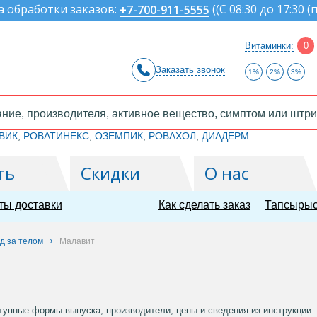
а обработки заказов:
(
(С 08:30 до 17:30 (
+7-700-911-5555
Витаминки:
0
Заказать звонок
1%
2%
3%
ВИК
,
РОВАТИНЕКС
,
ОЗЕМПИК
,
РОВАХОЛ
,
ДИАДЕРМ
ть
Скидки
О нас
ты доставки
Как сделать заказ
Тапсырыс
д за телом
Малавит
упные формы выпуска, производители, цены и сведения из инструкции. В