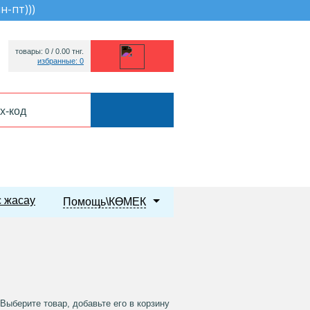
пн-пт))
)
товары: 0 /
0.00
тнг.
избранные: 0
 жасау
Помощь\КӨМЕК
ыберите товар, добавьте его в корзину