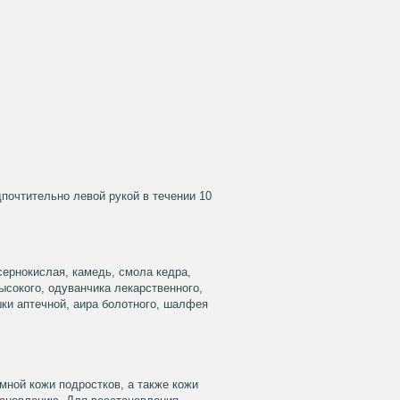
очтительно левой рукой в течении 10
сернокислая, камедь, смола кедра,
ысокого, одуванчика лекарственного,
шки аптечной, аира болотного, шалфея
мной кожи подростков, а также кожи