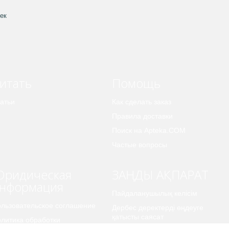
ек
итать
Помощь
атьи
Как сделать заказ
Правила доставки
Поиск на Apteka.COM
Частые вопросы
ридическая
ЗАҢДЫ АҚПАРАТ
нформация
Пайдаланушылық келісім
льзовательское соглашение
Дербес деректерді өңдеуге
қатысты саясат
литика обработки
рсональных данных