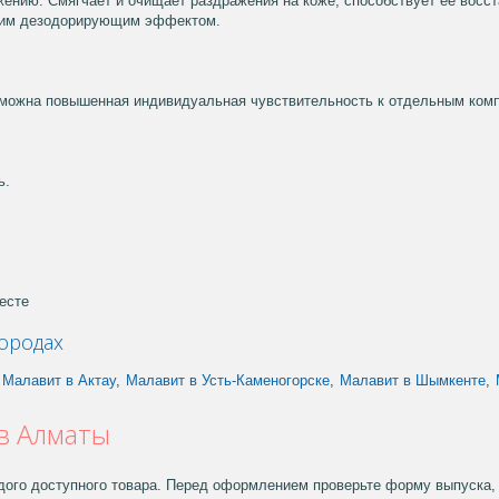
жению. Смягчает и очищает раздражения на коже, способствует ее восс
ошим дезодорирующим эффектом.
можна повышенная индивидуальная чувствительность к отдельным комп
ь.
есте
ородах
Малавит в Актау
,
Малавит в Усть-Каменогорске
,
Малавит в Шымкенте
,
 в Алматы
дого доступного товара. Перед оформлением проверьте форму выпуска, 