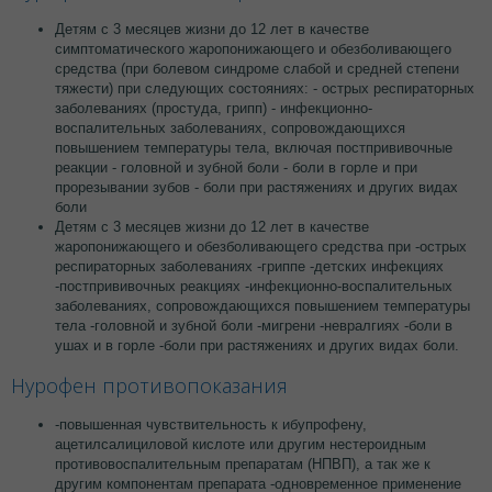
Детям c 3 месяцев жизни до 12 лет в качестве
симптоматического жаропонижающего и обезболивающего
средства (при болевом синдроме слабой и средней степени
тяжести) при следующих состояниях: - острых респираторных
заболеваниях (простуда, грипп) - инфекционно-
воспалительных заболеваниях, сопровождающихся
повышением температуры тела, включая постпрививочные
реакции - головной и зубной боли - боли в горле и при
прорезывании зубов - боли при растяжениях и других видах
боли
Детям c 3 месяцев жизни до 12 лет в качестве
жаропонижающего и обезболивающего средства при -острых
респираторных заболеваниях -гриппе -детских инфекциях
-постпрививочных реакциях -инфекционно-воспалительных
заболеваниях, сопровождающихся повышением температуры
тела -головной и зубной боли -мигрени -невралгиях -боли в
ушах и в горле -боли при растяжениях и других видах боли.
Нурофен противопоказания
-повышенная чувствительность к ибупрофену,
ацетилсалициловой кислоте или другим нестероидным
противовоспалительным препаратам (НПВП), а так же к
другим компонентам препарата -одновременное применение