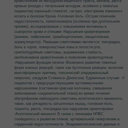
кровотечение из желудочно-кишечного тракта, мелена, рвота
кровью (иногда с летальным исходом, особенно у пожилых
пациентов) язвенный стоматит, гастрит, обострение язвенного
колита и болезни Крона -Головная боль -Острая почечная
недостаточность, папиллонекроз (особенно при длительном
приеме), ассоциированые с повышением мочевины в
сыворотке крови и отеками -Нарушения кроветворения
(анемия, лейкопения, тромбоцитопения, панцитопения,
агранулоцитоз). Первыми симптомами являются: лихорадка,
боль в горле, поверхностные язвы в полости рта,
гриппоподобные симптомы, выраженная слабость,
необъяснимое кровотечение и появление кровоподтеков
-Нарушения функции печени -Возможно развитие тяжелых
форм кожных реакций, таких как буллезные реакции, включая
многоформную эритему, токсический эпидермальный
некролиз, синдром Стивенса–Джонсона. Единичные случаи: -У
пациентов с предсуществующими аутоиммунными
нарушениями (системная красная волчанка, смешанное
заболевание соединительной ткани) во время лечения
ибупрофеном наблюдали симптомы асептического менингита,
таких, как ригидность затылочных мышц, головная боль,
тошнота, рвота, лихорадка или нарушение ориентировки
-Асептический менингит В связи с лечением НПВС
сообщалось о развитии отеков, артериальной гипертензии и
сердечной недостаточности. Эпидемиологические данные и