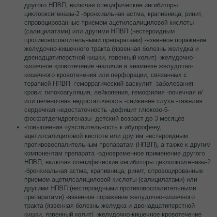
другого НПВП, включая специфические ингибиторы
циклооксигеназы-2 -бронхиальная астма, крапивница, ринит,
спровоцированные приемом ацетилсалициловой кислоты
(салицилатами) или другими НПВП (нестероидным
противовоспалительными препаратами) -язвенное поражение
желудочно-кишечного тракта (язвенная болезнь желудка и
двенадцатиперстной кишки, язвенный колит) -желудочно-
кишечное кровотечение -наличие в анамнезе желудочно-
кишечного кровотечения или перфорации, связанных с
терапией НПВП -геморрагический васкулит -заболевания
крови: гипокоагуляция, лейкопения, гемофилия -почечная и/
или печеночная недостаточность -снижение слуха -тяжелая
сердечная недостаточность -дефицит глюкозо-6-
фосфатдегидрогеназы -детский возраст до 3 месяцев
-повышенная чувствительность к ибупрофену,
ацетилсалициловой кислоте или другим нестероидным
противовоспалительным препаратам (НПВП), а также к другим
компонентам препарата -одновременное применение другого
НПВП, включая специфические ингибиторы циклооксигеназы-2
-бронхиальная астма, крапивница, ринит, спровоцированные
приемом ацетилсалициловой кислоты (салицилатами) или
другими НПВП (нестероидными противовоспалительными
препаратами) -язвенное поражение желудочно-кишечного
тракта (язвенная болезнь желудка и двенадцатиперстной
кишки, язвенный колит) -желудочно-кишечное кровотечение