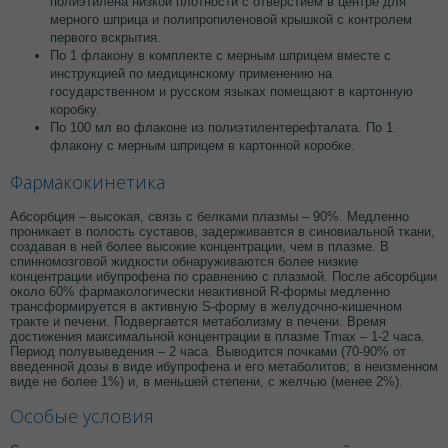
полиэтилена низкой плотности с отверстием в центре для
мерного шприца и полипропиленовой крышкой с контролем
первого вскрытия.
По 1 флакону в комплекте с мерным шприцем вместе с
инструкцией по медицинскому применению на
государственном и русском языках помещают в картонную
коробку.
По 100 мл во флаконе из полиэтилентерефталата. По 1
флакону с мерным шприцем в картонной коробке.
Фармакокинетика
Абсорбция – высокая, связь с белками плазмы – 90%. Медленно
проникает в полость суставов, задерживается в синовиальной ткани,
создавая в ней более высокие концентрации, чем в плазме. В
спинномозговой жидкости обнаруживаются более низкие
концентрации ибупрофена по сравнению с плазмой. После абсорбции
около 60% фармакологически неактивной R-формы медленно
трансформируется в активную S-форму в желудочно-кишечном
тракте и печени. Подвергается метаболизму в печени. Время
достижения максимальной концентрации в плазме Tmax – 1-2 часа.
Период полувыведения – 2 часа. Выводится почками (70-90% от
введенной дозы в виде ибупрофена и его метаболитов; в неизменном
виде не более 1%) и, в меньшей степени, с желчью (менее 2%).
Особые условия