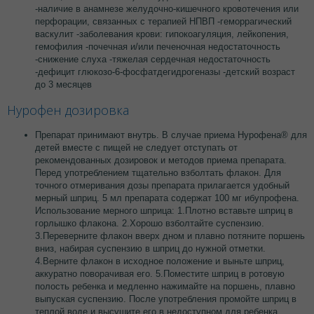
-наличие в анамнезе желудочно-кишечного кровотечения или
перфорации, связанных с терапией НПВП -геморрагический
васкулит -заболевания крови: гипокоагуляция, лейкопения,
гемофилия -почечная и/или печеночная недостаточность
-снижение слуха -тяжелая сердечная недостаточность
-дефицит глюкозо-6-фосфатдегидрогеназы -детский возраст
до 3 месяцев
Нурофен дозировка
Препарат принимают внутрь. В случае приема Нурофена® для
детей вместе с пищей не следует отступать от
рекомендованных дозировок и методов приема препарата.
Перед употреблением тщательно взболтать флакон. Для
точного отмеривания дозы препарата прилагается удобный
мерный шприц. 5 мл препарата содержат 100 мг ибупрофена.
Использование мерного шприца: 1.Плотно вставьте шприц в
горлышко флакона. 2.Хорошо взболтайте суспензию.
3.Переверните флакон вверх дном и плавно потяните поршень
вниз, набирая суспензию в шприц до нужной отметки.
4.Верните флакон в исходное положение и выньте шприц,
аккуратно поворачивая его. 5.Поместите шприц в ротовую
полость ребенка и медленно нажимайте на поршень, плавно
выпуская суспензию. После употребления промойте шприц в
теплой воде и высушите его в недоступном для ребенка