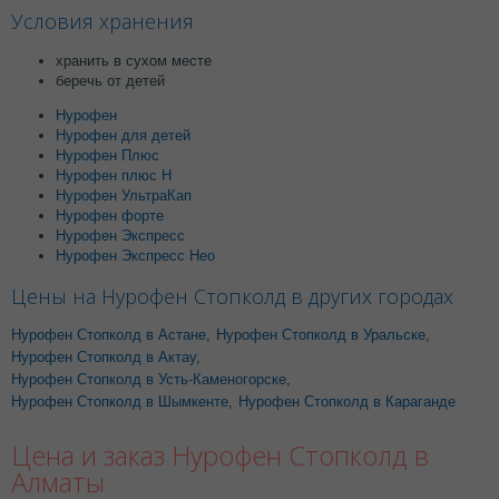
Условия хранения
хранить в сухом месте
беречь от детей
Нурофен
Нурофен для детей
Нурофен Плюс
Нурофен плюс Н
Нурофен УльтраКап
Нурофен форте
Нурофен Экспресс
Нурофен Экспресс Нео
Цены на Нурофен Стопколд в других городах
Нурофен Стопколд в Астане
,
Нурофен Стопколд в Уральске
,
Нурофен Стопколд в Актау
,
Нурофен Стопколд в Усть-Каменогорске
,
Нурофен Стопколд в Шымкенте
,
Нурофен Стопколд в Караганде
Цена и заказ Нурофен Стопколд в
Алматы