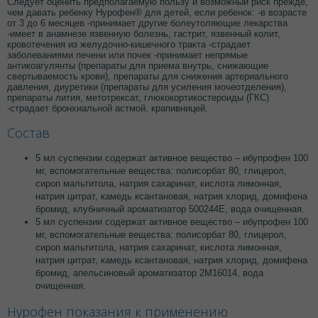
Следует оценить предполагаемую пользу и возможный риск прежде,
чем давать ребенку Нурофен® для детей, если ребенок: -в возрасте
от 3 до 6 месяцев -принимает другие болеутоляющие лекарства
-имеет в анамнезе язвенную болезнь, гастрит, язвенный колит,
кровотечения из желудочно-кишечного тракта -страдает
заболеваниями печени или почек -принимает непрямые
антикоагулянты (препараты для приема внутрь, снижающие
свертываемость крови), препараты для снижения артериального
давления, диуретики (препараты для усиления мочеотделения),
препараты лития, метотрексат, глюкокортикостероиды (ГКС)
-страдает бронхиальной астмой, крапивницей.
Состав
5 мл суспензии содержат активное вещество – ибупрофен 100
мг, вспомогательные вещества: полисорбат 80, глицерол,
сироп мальтитола, натрия сахаринат, кислота лимонная,
натрия цитрат, камедь ксантановая, натрия хлорид, домифена
бромид, клубничный ароматизатор 500244Е, вода очищенная.
5 мл суспензии содержат активное вещество – ибупрофен 100
мг, вспомогательные вещества: полисорбат 80, глицерол,
сироп мальтитола, натрия сахаринат, кислота лимонная,
натрия цитрат, камедь ксантановая, натрия хлорид, домифена
бромид, апельсиновый ароматизатор 2М16014, вода
очищенная.
Нурофен показания к применению