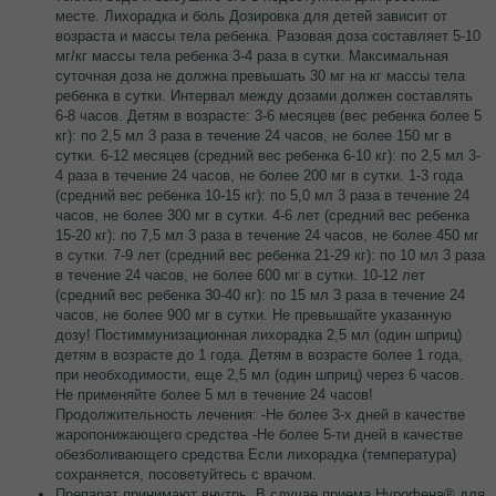
месте. Лихорадка и боль Дозировка для детей зависит от
возраста и массы тела ребенка. Разовая доза составляет 5-10
мг/кг массы тела ребенка 3-4 раза в сутки. Максимальная
суточная доза не должна превышать 30 мг на кг массы тела
ребенка в сутки. Интервал между дозами должен составлять
6-8 часов. Детям в возрасте: 3-6 месяцев (вес ребенка более 5
кг): по 2,5 мл 3 раза в течение 24 часов, не более 150 мг в
сутки. 6-12 месяцев (средний вес ребенка 6-10 кг): по 2,5 мл 3-
4 раза в течение 24 часов, не более 200 мг в сутки. 1-3 года
(средний вес ребенка 10-15 кг): по 5,0 мл 3 раза в течение 24
часов, не более 300 мг в сутки. 4-6 лет (средний вес ребенка
15-20 кг): по 7,5 мл 3 раза в течение 24 часов, не более 450 мг
в сутки. 7-9 лет (средний вес ребенка 21-29 кг): по 10 мл 3 раза
в течение 24 часов, не более 600 мг в сутки. 10-12 лет
(средний вес ребенка 30-40 кг): по 15 мл 3 раза в течение 24
часов, не более 900 мг в сутки. Не превышайте указанную
дозу! Постиммунизационная лихорадка 2,5 мл (один шприц)
детям в возрасте до 1 года. Детям в возрасте более 1 года,
при необходимости, еще 2,5 мл (один шприц) через 6 часов.
Не применяйте более 5 мл в течение 24 часов!
Продолжительность лечения: -Не более 3-х дней в качестве
жаропонижающего средства -Не более 5-ти дней в качестве
обезболивающего средства Если лихорадка (температура)
сохраняется, посоветуйтесь с врачом.
Препарат принимают внутрь. В случае приема Нурофена® для