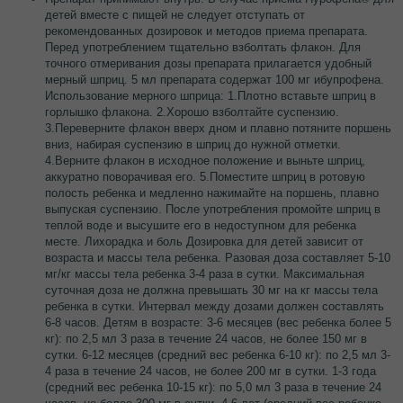
детей вместе с пищей не следует отступать от
рекомендованных дозировок и методов приема препарата.
Перед употреблением тщательно взболтать флакон. Для
точного отмеривания дозы препарата прилагается удобный
мерный шприц. 5 мл препарата содержат 100 мг ибупрофена.
Использование мерного шприца: 1.Плотно вставьте шприц в
горлышко флакона. 2.Хорошо взболтайте суспензию.
3.Переверните флакон вверх дном и плавно потяните поршень
вниз, набирая суспензию в шприц до нужной отметки.
4.Верните флакон в исходное положение и выньте шприц,
аккуратно поворачивая его. 5.Поместите шприц в ротовую
полость ребенка и медленно нажимайте на поршень, плавно
выпуская суспензию. После употребления промойте шприц в
теплой воде и высушите его в недоступном для ребенка
месте. Лихорадка и боль Дозировка для детей зависит от
возраста и массы тела ребенка. Разовая доза составляет 5-10
мг/кг массы тела ребенка 3-4 раза в сутки. Максимальная
суточная доза не должна превышать 30 мг на кг массы тела
ребенка в сутки. Интервал между дозами должен составлять
6-8 часов. Детям в возрасте: 3-6 месяцев (вес ребенка более 5
кг): по 2,5 мл 3 раза в течение 24 часов, не более 150 мг в
сутки. 6-12 месяцев (средний вес ребенка 6-10 кг): по 2,5 мл 3-
4 раза в течение 24 часов, не более 200 мг в сутки. 1-3 года
(средний вес ребенка 10-15 кг): по 5,0 мл 3 раза в течение 24