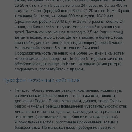
часов, не более 300 мг в сутки. 4-6 лет (средний вес ребенка
15-20 кг): по 7,5 мл 3 раза в течение 24 часов, не более 450 мг
в сутки. 7-9 лет (средний вес ребенка 21-29 кг): по 10 мл 3 раза
в течение 24 часов, не более 600 мг в сутки. 10-12 лет
(средний вес ребенка 30-40 кг): по 15 мл 3 раза в течение 24
часов, не более 900 мг в сутки. Не превышайте указанную
дозу! Постиммунизационная лихорадка 2,5 мл (один шприц)
детям в возрасте до 1 года. Детям в возрасте более 1 года,
при необходимости, еще 2,5 мл (один шприц) через 6 часов.
Не применяйте более 5 мл в течение 24 часов!
Продолжительность лечения: -Не более 3-х дней в качестве
жаропонижающего средства -Не более 5-ти дней в качестве
обезболивающего средства Если лихорадка (температура)
сохраняется, посоветуйтесь с врачом.
Нурофен побочные действия
Нечасто: -Аллергические реакции, крапивница, кожный зуд,
различные кожные высыпания -Боль в животе, тошнота,
диспепсия Редко: -Рвота, метеоризм, диарея, запор Очень
редко: -Тяжелые реакции повышенной чувствительности: отек
лица, языка и гортани, одышка, тахикардия, артериальная
гипотензия (анафилаксия, отек Квинке или тяжелый шок)
-Бронхиальная астма, обострение бронхиальной астмы и
бронхоспазма -Пептическая язва, прободение язвы или