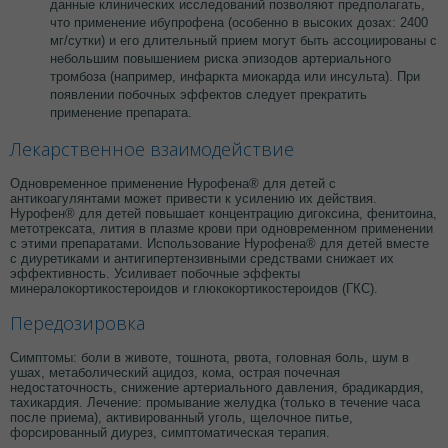
данные клинических исследований позволяют предполагать,
что применение ибупрофена (особенно в высоких дозах: 2400
мг/сутки) и его длительный прием могут быть ассоциированы с
небольшим повышением риска эпизодов артериального
тромбоза (например, инфаркта миокарда или инсульта). При
появлении побочных эффектов следует прекратить
применение препарата.
Лекарственное взаимодействие
Одновременное применение Нурофена® для детей с
антикоагулянтами может привести к усилению их действия.
Нурофен® для детей повышает концентрацию дигоксина, фенитоина,
метотрексата, лития в плазме крови при одновременном применении
с этими препаратами. Использование Нурофена® для детей вместе
с диуретиками и антигипертензивными средствами снижает их
эффективность. Усиливает побочные эффекты
минералокортикостероидов и глюкокортикостероидов (ГКС).
Передозировка
Симптомы: боли в животе, тошнота, рвота, головная боль, шум в
ушах, метаболический ацидоз, кома, острая почечная
недостаточность, снижение артериального давления, брадикардия,
тахикардия. Лечение: промывание желудка (только в течение часа
после приема), активированный уголь, щелочное питье,
форсированный диурез, симптоматическая терапия.