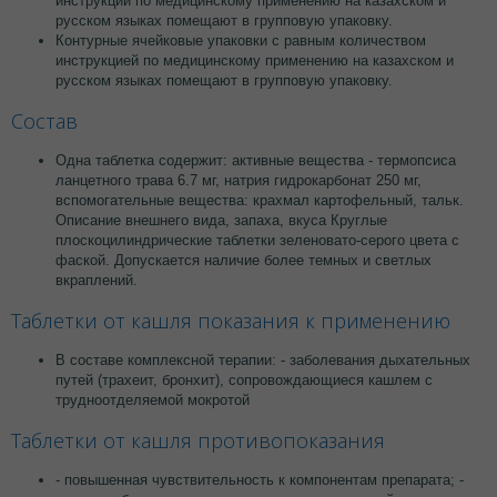
инструкций по медицинскому применению на казахском и
русском языках помещают в групповую упаковку.
Контурные ячейковые упаковки с равным количеством
инструкцией по медицинскому применению на казахском и
русском языках помещают в групповую упаковку.
Состав
Одна таблетка содержит: активные вещества - термопсиса
ланцетного трава 6.7 мг, натрия гидрокарбонат 250 мг,
вспомогательные вещества: крахмал картофельный, тальк.
Описание внешнего вида, запаха, вкуса Круглые
плоскоцилиндрические таблетки зеленовато-серого цвета с
фаской. Допускается наличие более темных и светлых
вкраплений.
Таблетки от кашля показания к применению
В составе комплексной терапии: - заболевания дыхательных
путей (трахеит, бронхит), сопровождающиеся кашлем с
трудноотделяемой мокротой
Таблетки от кашля противопоказания
- повышенная чувствительность к компонентам препарата; -