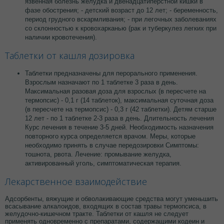
язвенная болезнь желудка и двенадцатиперстной кишки в
фазе обострения; - детский возраст до 12 лет; - беременность,
период грудного вскармливания; - при легочных заболеваниях
со склонностью к кровохарканью (рак и туберкулез легких при
наличии кровотечения).
Таблетки от кашля дозировка
Таблетки предназначены для перорального применения.
Взрослым назначают по 1 таблетке 3 раза в день.
Максимальная разовая доза для взрослых (в пересчете на
термопсис) - 0,1 г (14 таблеток), максимальная суточная доза
(в пересчете на термопсис) - 0,3 г (42 таблетки). Детям старше
12 лет - по 1 таблетке 2-3 раза в день. Длительность лечения
Курс лечения в течение 3-5 дней. Необходимость назначения
повторного курса определяется врачом. Меры, которые
необходимо принять в случае передозировки Симптомы:
тошнота, рвота. Лечение: промывание желудка,
активированный уголь, симптоматическая терапия.
Лекарственное взаимодействие
Адсорбенты, вяжущие и обволакивающие средства могут уменьшить
всасывание алкалоидов, входящих в состав травы термопсиса, в
желудочно-кишечном тракте. Таблетки от кашля не следует
применять одновременно с препаратами, содержащими кодеин и