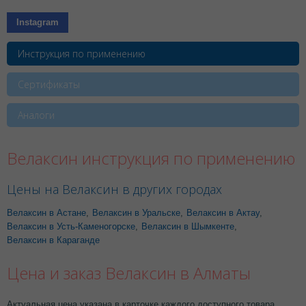
Instagram
Инструкция по применению
Сертификаты
Аналоги
Велаксин инструкция по применению
Цены на Велаксин в других городах
Велаксин в Астане
,
Велаксин в Уральске
,
Велаксин в Актау
,
Велаксин в Усть-Каменогорске
,
Велаксин в Шымкенте
,
Велаксин в Караганде
Цена и заказ Велаксин в Алматы
Актуальная цена указана в карточке каждого доступного товара.