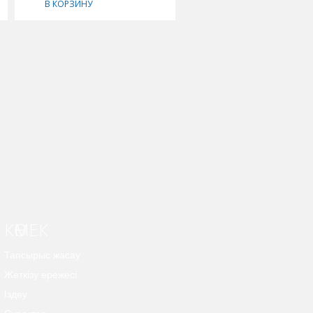
В КОРЗИНУ
В КОРЗИНУ
КӨМЕК
Тапсырыс жасау
Жеткізу ережесі
Іздеу