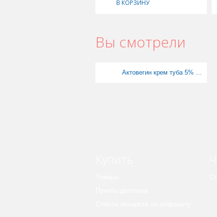
В КОРЗИНУ
Вы смотрели
Актовегин крем туба 5% 20г
Купить
Ч
Товары
Ст
Пункты доставки
Список лекарств по алфавиту