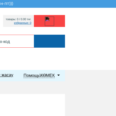
пн-пт))
)
товары: 0 /
0.00
тнг.
избранные: 0
 жасау
Помощь\КӨМЕК