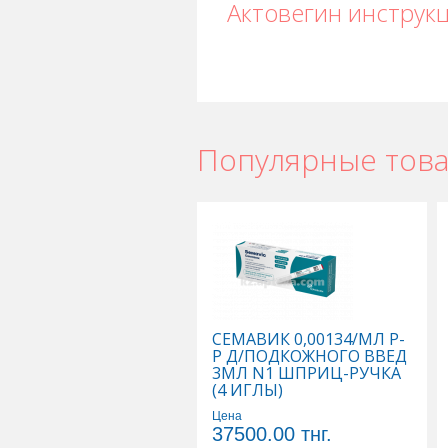
Актовегин инструк
Популярные тов
Актовегин в Астане
,
Актовегин в Ур
Актовегин в Шымкенте
,
Актовегин в
СЕМАВИК 0,00134/МЛ Р-
Р Д/ПОДКОЖНОГО ВВЕД
3МЛ N1 ШПРИЦ-РУЧКА
(4 ИГЛЫ)
Цена
37500.00
тнг.