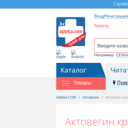
Служб
Вход/Регистрация
Алматы
Например:
СЕМА
Каталог
Чита
Товары
Пунк
Apteka.COM
Актовегин
Актовегин кре
Актовегин кр