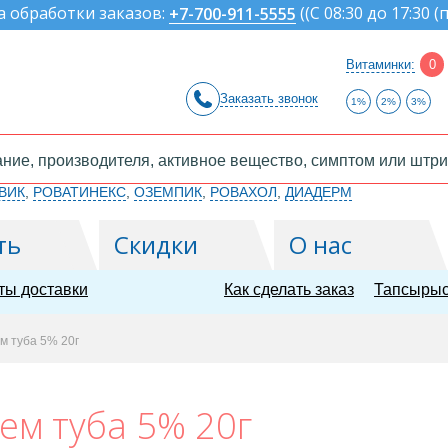
а обработки заказов:
(
(С 08:30 до 17:30 (
+7-700-911-5555
Витаминки:
0
Заказать звонок
1%
2%
3%
ВИК
,
РОВАТИНЕКС
,
ОЗЕМПИК
,
РОВАХОЛ
,
ДИАДЕРМ
ть
Скидки
О нас
ты доставки
Как сделать заказ
Тапсырыс
м туба 5% 20г
ем туба 5% 20г