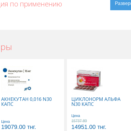
ция по применению
ары
альске
,
Актовегин в Актау
,
Актовегин в Усть-Каменогорске
,
 Караганде
АКНЕКУТАН 0,016 N30
ЦИКЛОНОРМ АЛЬФА
КАПС
N30 КАПС
Цена
15737.89
Цена
19079.00
тнг.
14951.00
тнг.