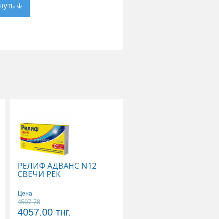
РЕЛИФ АДВАНС N12
ТИВОРТИН 4,2% 100
СВЕЧИ РЕК
Р-Р Д/ИНФУЗИЙ
Цена
Цена
4507.78
5178.89
4057.00
тнг.
4661.00
тнг.