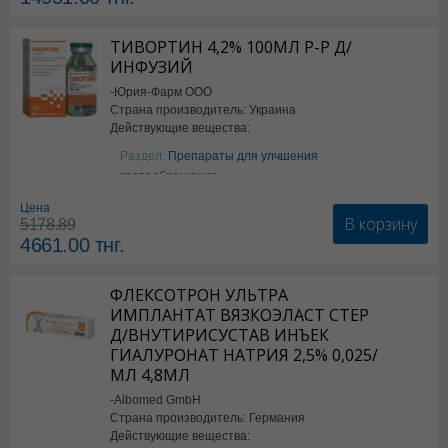
ТИВОРТИН 4,2% 100МЛ Р-Р Д/
ИНФУЗИЙ
-Юрия-Фарм ООО
Страна производитель: Украина
Действующие вещества:
Аргинин
Раздел:
Препараты для улчшения
кровообращения
Цена
В корзину
5178.89
4661.00
тнг.
ФЛЕКСОТРОН УЛЬТРА
ИМПЛАНТАТ ВЯЗКОЭЛАСТ СТЕР
Д/ВНУТИРИСУСТАВ ИНЪЕК
ГИАЛУРОНАТ НАТРИЯ 2,5% 0,025/
МЛ 4,8МЛ
-Albomed GmbH
Страна производитель: Германия
Действующие вещества: