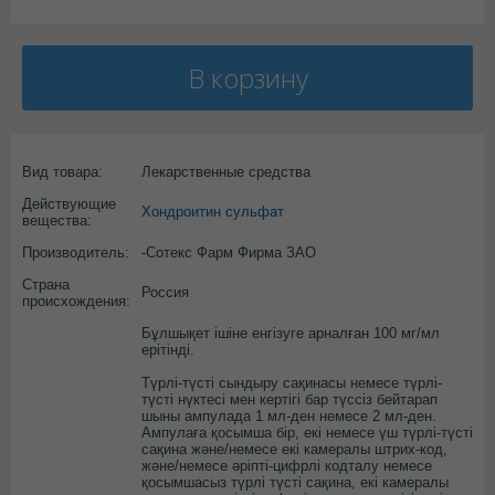
В корзину
Вид товара:
Лекарственные средства
Действующие
Хондроитин сульфат
вещества:
Производитель:
-Сотекс Фарм Фирма ЗАО
Страна
Россия
происхождения:
Бұлшықет ішіне енгізуге арналған 100 мг/мл
ерітінді.
Түрлі-түсті сындыру сақинасы немесе түрлі-
түсті нүктесі мен кертігі бар түссіз бейтарап
шыны ампулада 1 мл-ден немесе 2 мл-ден.
Ампулаға қосымша бір, екі немесе үш түрлі-түсті
сақина және/немесе екі камералы штрих-код,
және/немесе әріпті-цифрлі кодталу немесе
қосымшасыз түрлі түсті сақина, екі камералы