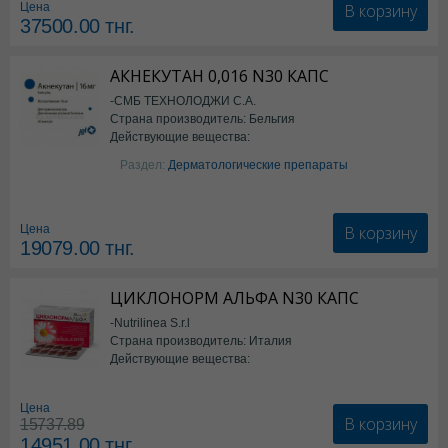
В корзину
Цена
37500.00
тнг.
АКНЕКУТАН 0,016 N30 КАПС
-СМБ ТЕХНОЛОДЖИ С.А.
Страна производитель: Бельгия
Действующие вещества:
Изотретиноин
Раздел:
Дерматологические препараты
В корзину
Цена
19079.00
тнг.
ЦИКЛОНОРМ АЛЬФА N30 КАПС
-Nutrilinea S.r.l
Страна производитель: Италия
Действующие вещества:
*БАД
Цена
В корзину
15737.89
14951.00
тнг.