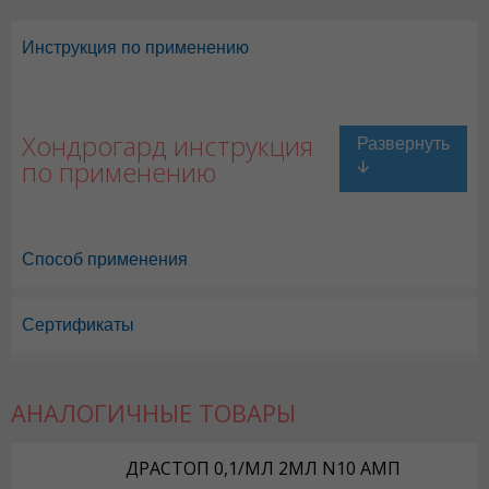
Инструкция по применению
Хондрогард инструкция
по применению
Способ применения
Сертификаты
АНАЛОГИЧНЫЕ ТОВАРЫ
Хондрогард в Астане
,
Хондрогард в Уральске
,
Хондрогард в Актау
,
Х
ДРАСТОП 0,1/МЛ 2МЛ N10 АМП
Хондрогард в Шымкенте
,
Хондрогард в Караганде