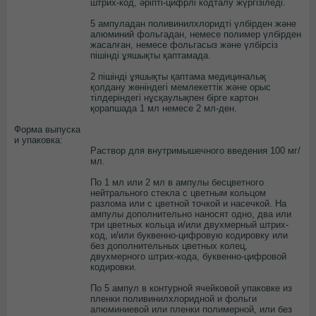
штрих-код, әріпті-цифрлі кодталу жүргізіледі.
5 ампуладан поливинилхлоридті үлбірден және
алюминий фольгадан, немесе полимер үлбірден
жасалған, немесе фольгасыз және үлбірсіз
пішінді ұяшықты қаптамада.
2 пішінді ұяшықты қаптама медициналық
қолдану жөніндегі мемлекеттік және орыс
тілдеріндегі нұсқаулықпен бірге картон
қорапшада 1 мл немесе 2 мл-ден.
Форма выпуска
и упаковка:
Раствор для внутримышечного введения 100 мг/
мл.
По 1 мл или 2 мл в ампулы бесцветного
нейтрального стекла с цветным кольцом
разлома или с цветной точкой и насечкой. На
ампулы дополнительно наносят одно, два или
три цветных кольца и/или двухмерный штрих-
код, и/или буквенно-цифровую кодировку или
без дополнительных цветных колец,
двухмерного штрих-кода, буквенно-цифровой
кодировки.
По 5 ампул в контурной ячейковой упаковке из
пленки поливинилхлоридной и фольги
алюминиевой или пленки полимерной, или без