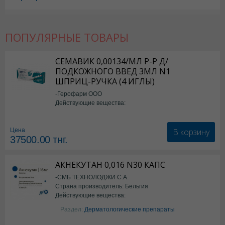
ПОПУЛЯРНЫЕ ТОВАРЫ
СЕМАВИК 0,00134/МЛ Р-Р Д/
ПОДКОЖНОГО ВВЕД 3МЛ N1
ШПРИЦ-РУЧКА (4 ИГЛЫ)
-Герофарм ООО
Действующие вещества:
Семаглутид
В корзину
Цена
37500.00
тнг.
АКНЕКУТАН 0,016 N30 КАПС
-СМБ ТЕХНОЛОДЖИ С.А.
Страна производитель: Бельгия
Действующие вещества:
Изотретиноин
Раздел:
Дерматологические препараты