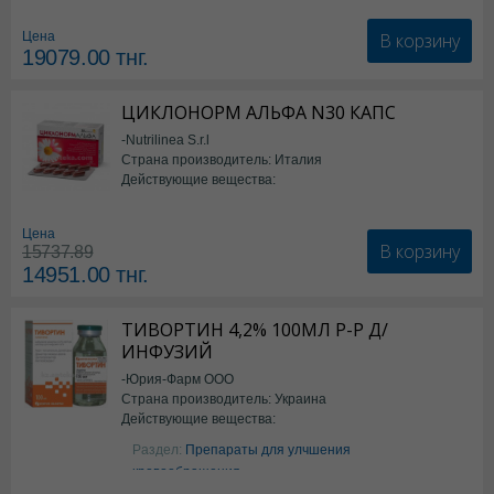
В корзину
Цена
19079.00
тнг.
ЦИКЛОНОРМ АЛЬФА N30 КАПС
-Nutrilinea S.r.l
Страна производитель: Италия
Действующие вещества:
*БАД
Цена
В корзину
15737.89
14951.00
тнг.
ТИВОРТИН 4,2% 100МЛ Р-Р Д/
ИНФУЗИЙ
-Юрия-Фарм ООО
Страна производитель: Украина
Действующие вещества:
Аргинин
Раздел:
Препараты для улчшения
кровообращения