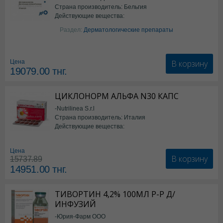
Страна производитель: Бельгия
Действующие вещества:
Изотретиноин
Раздел:
Дерматологические препараты
В корзину
Цена
19079.00
тнг.
ЦИКЛОНОРМ АЛЬФА N30 КАПС
-Nutrilinea S.r.l
Страна производитель: Италия
Действующие вещества:
*БАД
Цена
В корзину
15737.89
14951.00
тнг.
ТИВОРТИН 4,2% 100МЛ Р-Р Д/
ИНФУЗИЙ
-Юрия-Фарм ООО