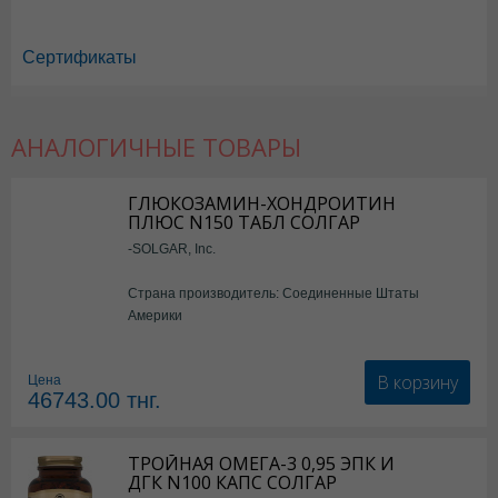
Сертификаты
АНАЛОГИЧНЫЕ ТОВАРЫ
Алфавит в Астане
,
Алфавит в Уральске
,
Алфавит в Актау
,
Алфавит 
Алфавит в Караганде
ГЛЮКОЗАМИН-ХОНДРОИТИН
ПЛЮС N150 ТАБЛ СОЛГАР
-SOLGAR, Inc.
Страна производитель: Соединенные Штаты
Америки
В корзину
Цена
46743.00
тнг.
ТРОЙНАЯ ОМЕГА-3 0,95 ЭПК И
ДГК N100 КАПС СОЛГАР