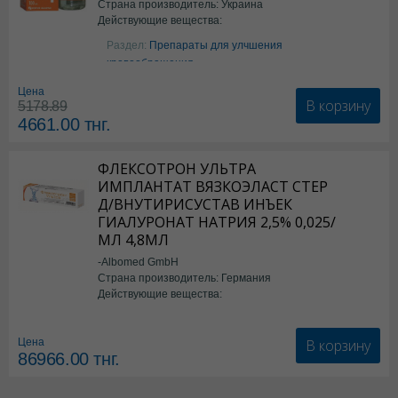
Страна производитель: Украина
Действующие вещества:
Аргинин
Раздел:
Препараты для улчшения
кровообращения
Цена
В корзину
5178.89
4661.00
тнг.
ФЛЕКСОТРОН УЛЬТРА
ИМПЛАНТАТ ВЯЗКОЭЛАСТ СТЕР
Д/ВНУТИРИСУСТАВ ИНЪЕК
ГИАЛУРОНАТ НАТРИЯ 2,5% 0,025/
МЛ 4,8МЛ
-Albomed GmbH
Страна производитель: Германия
Действующие вещества:
*мед.изделия
В корзину
Цена
86966.00
тнг.