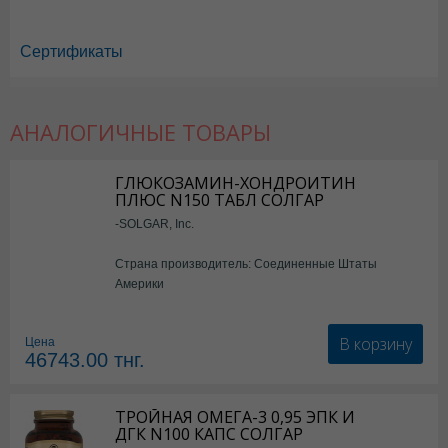
Сертификаты
АНАЛОГИЧНЫЕ ТОВАРЫ
Алфавит в Астане
,
Алфавит в Уральске
,
Алфавит в Актау
,
Алфавит 
Алфавит в Караганде
ГЛЮКОЗАМИН-ХОНДРОИТИН
ПЛЮС N150 ТАБЛ СОЛГАР
-SOLGAR, Inc.
Страна производитель: Соединенные Штаты
Америки
В корзину
Цена
46743.00
тнг.
ТРОЙНАЯ ОМЕГА-3 0,95 ЭПК И
ДГК N100 КАПС СОЛГАР