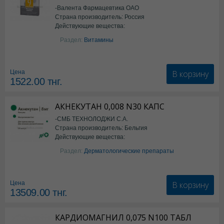
-Валента Фармацевтика ОАО
Страна производитель: Россия
Действующие вещества:
фолиевая кислота
Раздел:
Витамины
В корзину
Цена
1522.00
тнг.
АКНЕКУТАН 0,008 N30 КАПС
-СМБ ТЕХНОЛОДЖИ С.А.
Страна производитель: Бельгия
Действующие вещества:
Изотретиноин
Раздел:
Дерматологические препараты
В корзину
Цена
13509.00
тнг.
КАРДИОМАГНИЛ 0,075 N100 ТАБЛ