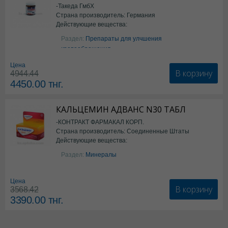
-Такеда ГмбХ
Страна производитель: Германия
Действующие вещества:
ацетилсалициловая кислота
Раздел:
Препараты для улчшения
кровообращения
Цена
В корзину
4944.44
4450.00
тнг.
КАЛЬЦЕМИН АДВАНС N30 ТАБЛ
-КОНТРАКТ ФАРМАКАЛ КОРП.
Страна производитель: Соединенные Штаты
Действующие вещества:
Америки
Колекальциферол+Кальция
Раздел:
Минералы
карбонат
Цена
В корзину
3568.42
3390.00
тнг.