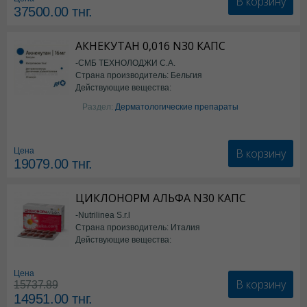
В корзину
37500.00
тнг.
АКНЕКУТАН 0,016 N30 КАПС
-СМБ ТЕХНОЛОДЖИ С.А.
Страна производитель: Бельгия
Действующие вещества:
Изотретиноин
Раздел:
Дерматологические препараты
В корзину
Цена
19079.00
тнг.
ЦИКЛОНОРМ АЛЬФА N30 КАПС
-Nutrilinea S.r.l
Страна производитель: Италия
Действующие вещества:
*БАД
Цена
В корзину
15737.89
14951.00
тнг.