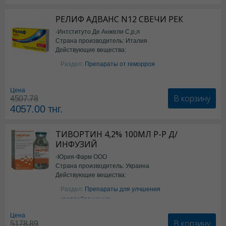
РЕЛИФ АДВАНС N12 СВЕЧИ РЕК
-Интституто Де Анжели С,р,л
Страна производитель: Италия
Действующие вещества:
Бензокаин
Раздел:
Препараты от геморроя
Цена
В корзину
4507.78
4057.00
тнг.
ТИВОРТИН 4,2% 100МЛ Р-Р Д/
ИНФУЗИЙ
-Юрия-Фарм ООО
Страна производитель: Украина
Действующие вещества:
Аргинин
Раздел:
Препараты для улчшения
кровообращения
Цена
В корзину
5178.89