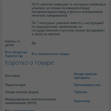
По 5 таблеток помещают в контурную ячейковую
упаковку из пленки поливинилхлорид/
поливинилиденхлорид и фольги алюминиевой
печатной лакированной.
По 7 контурных упаковок вместе с инструкцией
по медицинскому применению на
государственном и русском языках вкладывают
в пачку из картона.
Беречь от
Да
детей:
Все лекарства
Все аналогичные товары
Ациклостад
Коротко о товаре
Лекарственные
Категория
препараты
Подкатегория
Противовирусные
Лекарственная форма
Таблетки
Международное непатентованное
Ацикловир
наименование (МНН)
Все характеристики