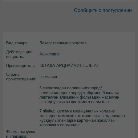
Сообщить о поступлении
Вид товара:
Лекарственные средства
Действующие
Ацикловир
вещества:
Производитель:
-ШТАДА АРЦНАЙМИТТЕЛЬ АГ
Страна
Германия
происхождения:
5 таблеткадан поливинилхлорид/
поливинилиденхлорид үлбір мен баспалы
лакталған алюминий фольгадан жасалған
пішінді ұяшықты қаптамаға салынған.
7 пішінді қаптама медициналық қолдану
жөніндегі мемлекеттік және орыс тілдеріндегі
нұсқаулықпен бірге картоннан жасалған
қорапшаға салынады.
Форма выпуска
и упаковка: