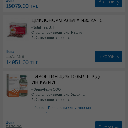
В корзину
Цена
19079.00
тнг.
ЦИКЛОНОРМ АЛЬФА N30 КАПС
-Nutrilinea S.r.l
Страна производитель: Италия
Действующие вещества:
*БАД
Цена
В корзину
15737.89
14951.00
тнг.
ТИВОРТИН 4,2% 100МЛ Р-Р Д/
ИНФУЗИЙ
-Юрия-Фарм ООО
Страна производитель: Украина
Действующие вещества:
Аргинин
Раздел:
Препараты для улчшения
кровообращения
Цена
В корзину
5178.89