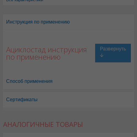
Инструкция по применению
Ациклостад инструкция
по применению
Способ применения
Сертификаты
Ациклостад в Астане
,
Ациклостад в Уральске
,
Ациклостад в Актау
,
А
Ациклостад в Шымкенте
,
Ациклостад в Караганде
АНАЛОГИЧНЫЕ ТОВАРЫ