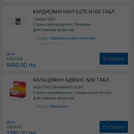
КАРДИОМАГНИЛ 0,075 N100 ТАБЛ
-Такеда ГмбХ
Страна производитель: Германия
Действующие вещества:
ацетилсалициловая кислота
Раздел:
Препараты для улчшения
кровообращения
Цена
В корзину
4944.44
4450.00
тнг.
КАЛЬЦЕМИН АДВАНС N30 ТАБЛ
-КОНТРАКТ ФАРМАКАЛ КОРП.
Страна производитель: Соединенные Штаты
Действующие вещества:
Америки
Колекальциферол+Кальция
Раздел:
Минералы
карбонат
Цена
В корзину
3568.42
3390.00
тнг.