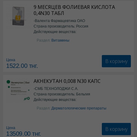
9 МЕСЯЦЕВ ФОЛИЕВАЯ КИСЛОТА
0,4N30 ТАБЛ
-Валента Фармацевтика ОАО
Страна производитель: Россия
Действующие вещества:
фолиевая кислота
Раздел:
Витамины
В корзину
Цена
1522.00
тнг.
АКНЕКУТАН 0,008 N30 КАПС
-СМБ ТЕХНОЛОДЖИ С.А.
Страна производитель: Бельгия
Действующие вещества:
Изотретиноин
Раздел:
Дерматологические препараты
В корзину
Цена
13509.00
тнг.