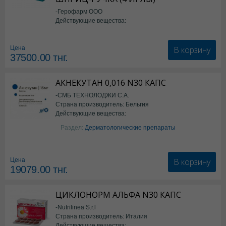
-Герофарм ООО
Действующие вещества:
Семаглутид
В корзину
Цена
37500.00
тнг.
АКНЕКУТАН 0,016 N30 КАПС
-СМБ ТЕХНОЛОДЖИ С.А.
Страна производитель: Бельгия
Действующие вещества:
Изотретиноин
Раздел:
Дерматологические препараты
В корзину
Цена
19079.00
тнг.
ЦИКЛОНОРМ АЛЬФА N30 КАПС
-Nutrilinea S.r.l
Страна производитель: Италия
Действующие вещества: