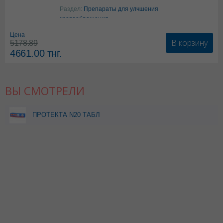
Аргинин
Раздел:
Препараты для улчшения
кровообращения
Цена
В корзину
5178.89
4661.00
тнг.
ВЫ СМОТРЕЛИ
ПРОТЕКТА N20 ТАБЛ
ШИПУЧИЕ