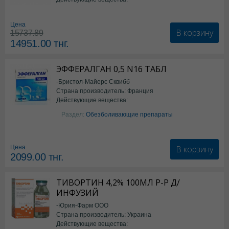
*БАД
Цена
В корзину
15737.89
14951.00
тнг.
ЭФФЕРАЛГАН 0,5 N16 ТАБЛ
-Бристол-Майерс Сквибб
Страна производитель: Франция
Действующие вещества:
Парацетамол
Раздел:
Обезболивающие препараты
В корзину
Цена
2099.00
тнг.
ТИВОРТИН 4,2% 100МЛ Р-Р Д/
ИНФУЗИЙ
-Юрия-Фарм ООО
Страна производитель: Украина
Действующие вещества: