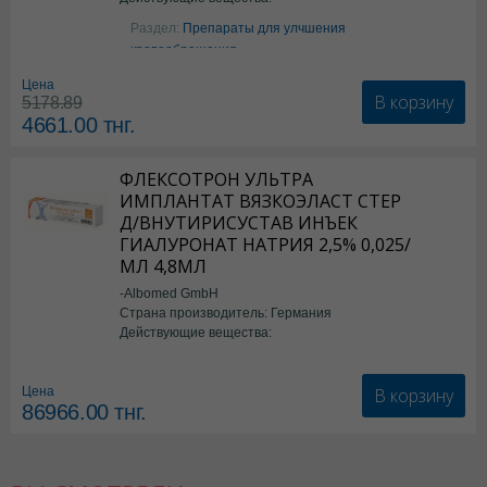
Аргинин
Раздел:
Препараты для улчшения
кровообращения
Цена
В корзину
5178.89
4661.00
тнг.
ФЛЕКСОТРОН УЛЬТРА
ИМПЛАНТАТ ВЯЗКОЭЛАСТ СТЕР
Д/ВНУТИРИСУСТАВ ИНЪЕК
ГИАЛУРОНАТ НАТРИЯ 2,5% 0,025/
МЛ 4,8МЛ
-Albomed GmbH
Страна производитель: Германия
Действующие вещества:
*мед.изделия
В корзину
Цена
86966.00
тнг.