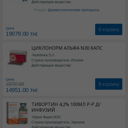
Действующие вещества:
Изотретиноин
Раздел:
Дерматологические препараты
В корзину
Цена
19079.00
тнг.
ЦИКЛОНОРМ АЛЬФА N30 КАПС
-Nutrilinea S.r.l
Страна производитель: Италия
Действующие вещества:
*БАД
Цена
В корзину
15737.89
14951.00
тнг.
ТИВОРТИН 4,2% 100МЛ Р-Р Д/
ИНФУЗИЙ
-Юрия-Фарм ООО
Страна производитель: Украина
Действующие вещества: