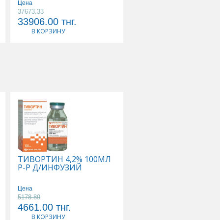
Цена
37673.33
Цена
33906.00
тнг.
25662.00
тнг.
В КОРЗИНУ
В КОРЗИНУ
ТИВОРТИН 4,2% 100МЛ
ФЛЕКСОТРОН УЛЬТР
Р-Р Д/ИНФУЗИЙ
ИМПЛАНТАТ
ВЯЗКОЭЛАСТ СТЕР Д/
ВНУТИРИСУСТАВ
Цена
ИНЪЕК ГИАЛУРОНАТ
5178.89
Цена
НАТРИЯ 2,5% 0,025/
4661.00
тнг.
86966.00
тнг.
4,8МЛ
В КОРЗИНУ
В КОРЗИНУ