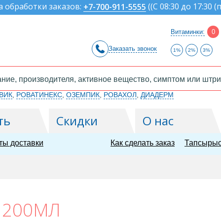
а обработки заказов:
(
(С 08:30 до 17:30 (
+7-700-911-5555
Витаминки:
0
Заказать звонок
1%
2%
3%
ВИК
,
РОВАТИНЕКС
,
ОЗЕМПИК
,
РОВАХОЛ
,
ДИАДЕРМ
ть
Скидки
О нас
ты доставки
Как сделать заказ
Тапсырыс
 200МЛ