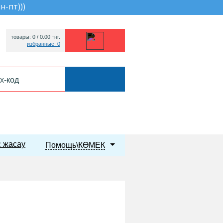
пн-пт))
)
товары: 0 /
0.00
тнг.
избранные: 0
 жасау
Помощь\КӨМЕК