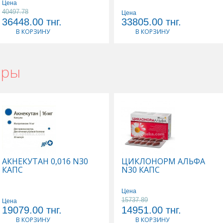
Цена
40497.78
Цена
36448.00
тнг.
33805.00
тнг.
В КОРЗИНУ
В КОРЗИНУ
ары
АКНЕКУТАН 0,016 N30
ЦИКЛОНОРМ АЛЬФА
КАПС
N30 КАПС
Цена
15737.89
Цена
19079.00
тнг.
14951.00
тнг.
В КОРЗИНУ
В КОРЗИНУ