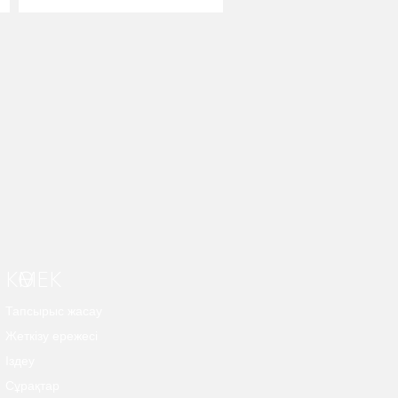
КӨМЕК
Тапсырыс жасау
Жеткізу ережесі
Іздеу
Сұрақтар